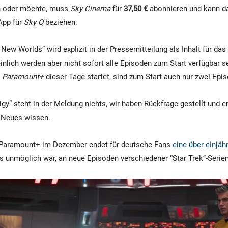
n oder möchte, muss
Sky Cinema
für
37,50 €
abonnieren und kann 
App für
Sky Q
beziehen.
 New Worlds” wird explizit in der Pressemitteilung als Inhalt für das
nlich werden aber nicht sofort alle Episoden zum Start verfügbar se
o
Paramount+
dieser Tage startet, sind zum Start auch nur zwei Epi
igy” steht in der Meldung nichts, wir haben Rückfrage gestellt und 
 Neues wissen.
 Paramount+ im Dezember endet für deutsche Fans
eine über einjäh
is unmöglich war, an neue Episoden verschiedener “Star Trek”-Seri