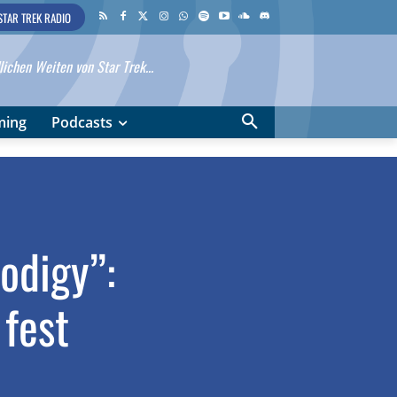
STAR TREK RADIO
ichen Weiten von Star Trek...
ming
Podcasts
odigy”:
 fest