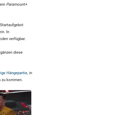
dann
Paramount+
 Startaufgebot
in. In
soden verfügbar.
ergänzen diese
rige Hängepartie
, in
en zu kommen.