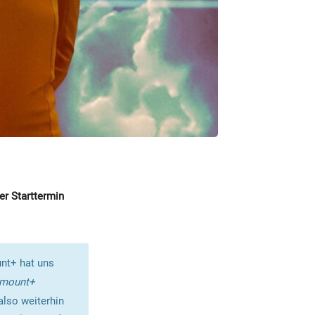
r Starttermin
nt+ hat uns
amount+
also weiterhin