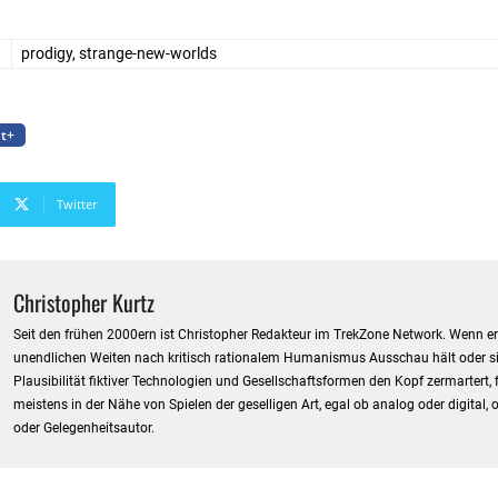
prodigy, strange-new-worlds
t+
Twitter
Christopher Kurtz
Seit den frühen 2000ern ist Christopher Redakteur im TrekZone Network. Wenn er 
unendlichen Weiten nach kritisch rationalem Humanismus Ausschau hält oder si
Plausibilität fiktiver Technologien und Gesellschaftsformen den Kopf zermartert,
meistens in der Nähe von Spielen der geselligen Art, egal ob analog oder digital, o
oder Gelegenheitsautor.