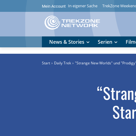
In eigener Sache
TrekZone Weeken
Mein Account
News & Stories
Serien
Film
Start
Daily Trek
"Strange New Worlds" und "Prodigy"
“Stran
Star