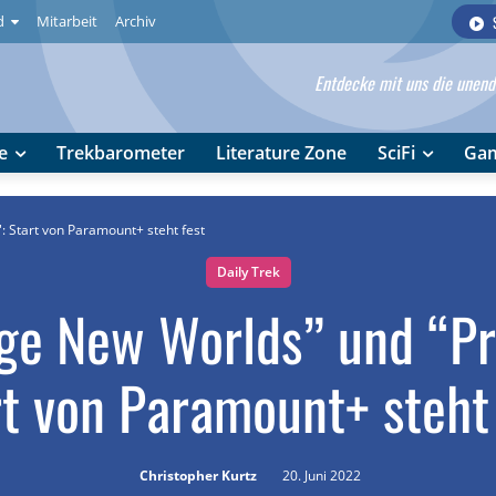
d
Mitarbeit
Archiv
Entdecke mit uns die unendl
e
Trekbarometer
Literature Zone
SciFi
Ga
: Start von Paramount+ steht fest
Daily Trek
ge New Worlds” und “Pr
t von Paramount+ steht
Christopher Kurtz
20. Juni 2022