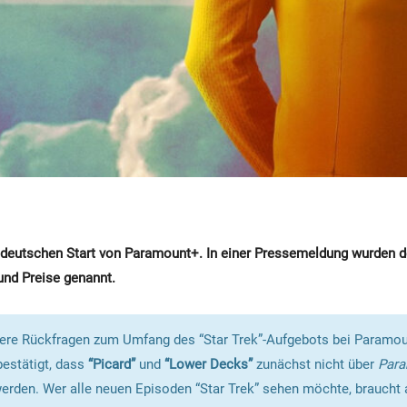
deutschen Start von Paramount+. In einer Pressemeldung wurden de
und Preise genannt.
ere Rückfragen zum Umfang des “Star Trek”-Aufgebots bei Paramou
estätigt, dass
“Picard”
und
“Lower Decks”
zunächst nicht über
Par
werden. Wer alle neuen Episoden “Star Trek” sehen möchte, braucht 