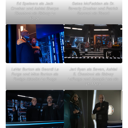
Ed Speleers als Jack
Gates McFadden als Dr.
Crusher und Ashlei Sharpe
Beverly Crusher und Patrick
Chestnut als Sidney La
Stewart als Picard
Forge
LeVar Burton als Geordi La
Jeri Ryan als Seven, Ashlei
Forge und Mica Burton als
S. Chestnut als Sidney
Ensign Alandra La Forge
LaForge und Joseph Lee als
Lt. Mura