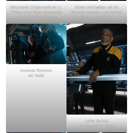
Stephanie Czajkowski as Lt.
Gates McFadden als Dr.
T’Veen and Todd Stashwick
Beverly Crusher und Patrick
as Captain Liam Shaw
Stewart als Picard
Amanda Plummer
als Vadic
LeVar Burton
als Geordi La Forge