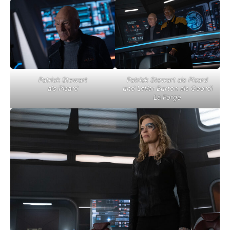
Patrick Stewart
Patrick Stewart als Picard
als Picard
und LeVar Burton als Geordi
La Forge