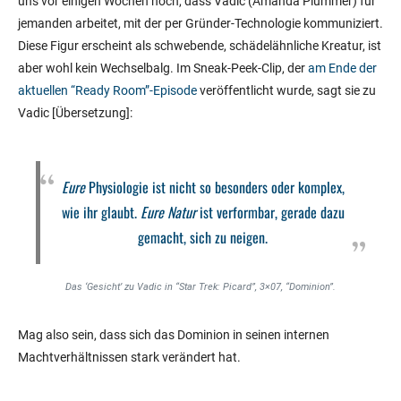
uns vor einigen Wochen noch, dass Vadic (Amanda Plummer) für
jemanden arbeitet, mit der per Gründer-Technologie kommuniziert.
Diese Figur erscheint als schwebende, schädelähnliche Kreatur, ist
aber wohl kein Wechselbalg. Im Sneak-Peek-Clip, der
am Ende der
aktuellen “Ready Room”-Episode
veröffentlicht wurde, sagt sie zu
Vadic [Übersetzung]:
Eure
Physiologie ist nicht so besonders oder komplex,
wie ihr glaubt.
Eure Natur
ist verformbar, gerade dazu
gemacht, sich zu neigen.
Das ‘Gesicht’ zu Vadic in “Star Trek: Picard”, 3×07, “Dominion”.
Mag also sein, dass sich das Dominion in seinen internen
Machtverhältnissen stark verändert hat.