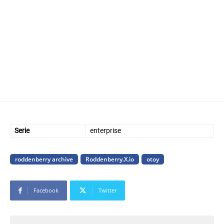
Serie
enterprise
roddenberry archive
Roddenberry.X.io
otoy
Facebook
Twitter