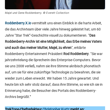
Majel und Gene Roddenberry. © Everett Collection
Roddenberry.X.io
vermittelt uns einen Einblick in die harte Arbeit,
die das Archivteam über viele Jahre hinweg geleistet hat, um 60
Jahre “Star Trek”-Geschichte visuell zu dokumentieren. “
Das
Roddenberry-Archiv ist eine Möglichkeit, das Erbe meines Vaters
und auch das meiner Mutter, Majel, zu ehren
“, erklärte
Roddenberry Entertainment Präsident
Rod Roddenbery
. “Sie war
jahrzehntelang die Sprecherin des Enterprise-Computers. Bevor
sie uns 2008 verließ, nahm sie ihre Stimme akribisch phonetisch
auf, um sie für eine zukünftige Technologie zu bewahren, die sie
wieder zum Leben erweckt. Wir haben 15 Jahre gewartet. Und
heute bin ich sehr stolz darauf, dass ihre Stimme, so wie ich sie in
Erinnerung habe, die Besucher des Portals des Roddenberry-
Archivs begrüßt.”
TrekZone-Chefredakteur
Christopher Kurtz
merkt an: