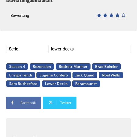
Bewertung
Serie
lower-decks
Season 4
Rezension
Beckett Mariner
Brad Boimler
Ensign Tendi
Eugene Cordero
Jack Quaid
Noël Wells
Sam Rutherford
Lower Decks
Paramount+
Facebook
Twitter