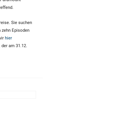
reffend.
reise. Sie suchen
en zehn Episoden
wir
hier
 der am 31.12.