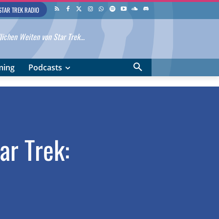
STAR TREK RADIO
ichen Weiten von Star Trek...
ming
Podcasts
ar Trek: