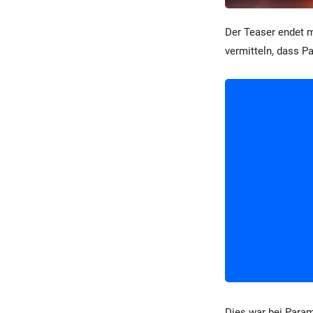
Der Teaser endet m
vermitteln, dass P
Dies war bei Para