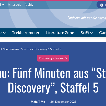
d
Mitarbeit
Archiv
Entdecke mit uns die unendl
e
Trekbarometer
Literature Zone
SciFi
Ga
f Minuten aus "Star Trek: Discovery", Staffel 5
Discovery - Season 5
u: Fünf Minuten aus “St
Discovery”, Staffel 5
Maja T Mo
26. Dezember 2023