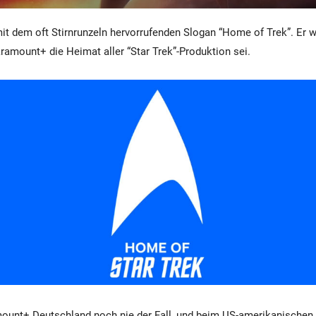
it dem oft Stirnrunzeln hervorrufenden Slogan “Home of Trek”. Er w
aramount+ die Heimat aller “Star Trek”-Produktion sei.
mount+ Deutschland noch nie der Fall, und beim US-amerikanischen