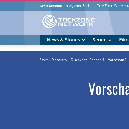
In eigener Sache
TrekZone Weeken
Mein Account
News & Stories
Serien
Film
Start
Discovery
Discovery - Season 5
Vorschau: Fün
Vorscha