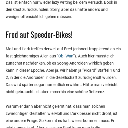
Das ist einfach nur wieder lazy writing bei dem Versuch, Book in
den Cast zurückzuholen. Sorry, aber das hätte anders und
weniger offensichtlich gehen müssen.
Fred auf Speeder-Bikes!
Moll und L’ark treffen derweil auf Fred (erinnert frappierend an ein
fast gleichnamiges Alien aus “
Obi-Wan
“). Auch hier musste ich
zunächst nachdenken, ob es Soong-Androiden wirklich geben
kann in dieser Epoche. Aber ja, wir haben ja “Picard” Staffel 1 und
2, in der die Androiden in die Gesellschaft zurückgeholt wurden.
Das wird später sogar namentlich erwähnt. Hätte man vielleicht
nicht gebraucht, ist aber immerhin eine schöne Referenz.
Warum er dann aber nicht gelernt hat, dass man solchen
zwielichtigen Gestalten wie Moll und L’ark besser nicht droht, ist
eine andere Frage. So kommt es halt, wie es kommen muss: Er
wird umgenietet. Aber in seinem Kopf kann man ja die