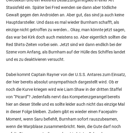
Owosekun und ein weiteres Besatzungsmitglied in einer Art
Stasisfeld ein. Später bei Fred wenden sie dann aber tödliche
Gewalt gegen den Androiden an. Aber gut, das sind ja auch keine
Hauptdarsteller. Und dass es mal wieder Burnham schafft, als
einzige nicht getroffen zu werden… Okay, man könnte jetzt sagen,
das war bei Kirk doch auch meistens so. Aber eigentlich sollten die
Red Shirts-Zeiten vorbei sein. Jetzt sind wir dann endlich bei der
Szene vom Anfang, als Burnham auf der Hülle des Schiffes landet
und es zu deaktivieren versucht.
Dabei kommt Captain Rayner von der U.S.S. Antares zum Einsatz,
der hier bereits absolut unsympathisch dargestellt wird. Ob er
noch die Kurve kriegen wird wie Liam Shaw in der dritten Staffel
von “Picard”? Jedenfalls nervt das Kompetenzgerangel bereits
hier an dieser Stelle und es sollte leider auch nicht das einzige Mal
in dieser Folge bleiben. Zudem gibt es wieder einen Facepalm-
Moment, wenn Saru befiehlt, Burnham sofort rauszubeamen,
wenn die Warpblase zusammenbricht. Nein, die Gute darf noch