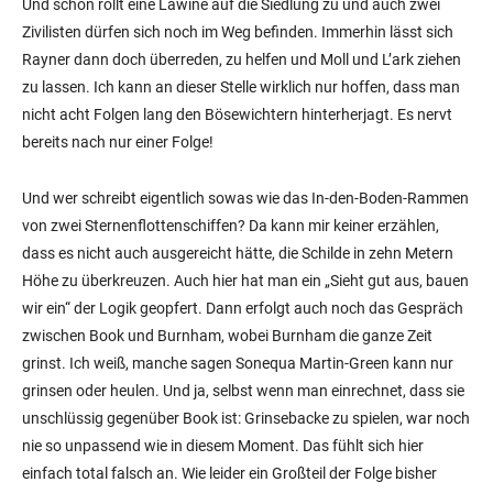
Und schon rollt eine Lawine auf die Siedlung zu und auch zwei
Zivilisten dürfen sich noch im Weg befinden. Immerhin lässt sich
Rayner dann doch überreden, zu helfen und Moll und L’ark ziehen
zu lassen. Ich kann an dieser Stelle wirklich nur hoffen, dass man
nicht acht Folgen lang den Bösewichtern hinterherjagt. Es nervt
bereits nach nur einer Folge!
Und wer schreibt eigentlich sowas wie das In-den-Boden-Rammen
von zwei Sternenflottenschiffen? Da kann mir keiner erzählen,
dass es nicht auch ausgereicht hätte, die Schilde in zehn Metern
Höhe zu überkreuzen. Auch hier hat man ein „Sieht gut aus, bauen
wir ein“ der Logik geopfert. Dann erfolgt auch noch das Gespräch
zwischen Book und Burnham, wobei Burnham die ganze Zeit
grinst. Ich weiß, manche sagen Sonequa Martin-Green kann nur
grinsen oder heulen. Und ja, selbst wenn man einrechnet, dass sie
unschlüssig gegenüber Book ist: Grinsebacke zu spielen, war noch
nie so unpassend wie in diesem Moment. Das fühlt sich hier
einfach total falsch an. Wie leider ein Großteil der Folge bisher