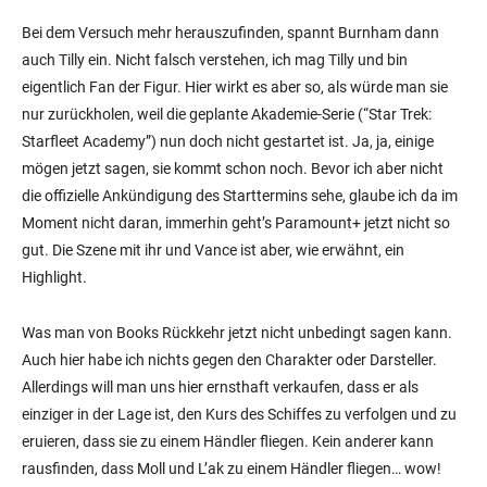
Bei dem Versuch mehr herauszufinden, spannt Burnham dann
auch Tilly ein. Nicht falsch verstehen, ich mag Tilly und bin
eigentlich Fan der Figur. Hier wirkt es aber so, als würde man sie
nur zurückholen, weil die geplante Akademie-Serie (“Star Trek:
Starfleet Academy”) nun doch nicht gestartet ist. Ja, ja, einige
mögen jetzt sagen, sie kommt schon noch. Bevor ich aber nicht
die offizielle Ankündigung des Starttermins sehe, glaube ich da im
Moment nicht daran, immerhin geht’s Paramount+ jetzt nicht so
gut. Die Szene mit ihr und Vance ist aber, wie erwähnt, ein
Highlight.
Was man von Books Rückkehr jetzt nicht unbedingt sagen kann.
Auch hier habe ich nichts gegen den Charakter oder Darsteller.
Allerdings will man uns hier ernsthaft verkaufen, dass er als
einziger in der Lage ist, den Kurs des Schiffes zu verfolgen und zu
eruieren, dass sie zu einem Händler fliegen. Kein anderer kann
rausfinden, dass Moll und L’ak zu einem Händler fliegen… wow!