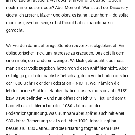
immer zuerst rausgeht, war doch sinnvoll. Und das sollte doch
noch immer so sein, oder? Aber Moment: Wer ist auf der Discovery
eigentlich Erster Offizier? Und okay, es ist halt Burnham – da sollte
man das gewohnt sein, selbst Picard hat es manchmal so
gemacht.
Wir werden dann auf einige Stunden zuvor zurückgeblendet. Ein
obligatorischer Trick, um Interesse zu erzeugen. Das gefällt dem
einen mehr, dem anderen weniger. Wirklich gebraucht, das muss
man an der Stelle zugeben, hätte man diesen Kniff hier nicht. Aber
es folgt ja gleich der nächste Tiefschlag, denn wir befinden uns bei
der 1000-Jahr-Feier der Föderation – NICHT. Weil nämlich die
letzten beiden Staffeln etabliert haben, dass wir uns im Jahr 3189
bzw. 3190 befinden – und nun offensichtlich 3191 ist. Und somit
handelt es sich hierbei um den 1030. Jahrestag der
Föderationsgründung, was Burnham aber später auch mit einer
930-Jahre-Bemerkung relativiert. Aber 1000 Jahre klingt halt
besser als 1030 Jahre… und die Erklärung folgt auf dem Fuße: