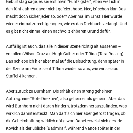
Geburtstag sage, es sei erst mein “Fünfzigster”, eben weil ich in
den fünf Jahren davor nicht gefeiert habe. Nee, is’ schon klar. Das
macht doch sicher jeder so, oder? Aber mal im Ernst: Hier wurde
wieder einmal zurechtgebogen, wie es das Drehbuch verlangt. Und
es gibt nicht einmal einen nachvollziehbaren Grund dafür.
Auffällig ist auch, das alle in dieser Szene richtig alt aussehen –
vor allem Wilson Cruz als Hugh Culber oder T’Rina (Tara Rosling).
Das schiebe ich hier aber mal auf die Beleuchtung, denn später in
der Szene am Ende, sieht T’Rina wieder so aus, wie wir sie aus
Staffel 4 kennen.
Aber zurück zu Burnham: Die erhält einen streng geheimen
Auftrag: eine “Rote Direktive”, also geheimer als geheim. Aber das
wird Burnham nicht daran hindern, trotzdem herauszufinden, was
wirklich dahintersteckt. Man darf sich hier aber getrost fragen, ob
die Geheimhaltung wirklich nötig war. Dabei erweist sich gerade
Kovich als der übliche “Badmiral”, während Vance später in der