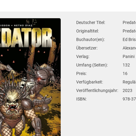
Deutscher Titel:
Predat
Originaltitel:
Predat
Buchautor(en):
Ed Bri
Übersetzer:
Alexan
Verlag:
Panini
Umfang (Seiten):
132
Preis:
16
Verfügbarkeit:
Regulär
Veröffentlichungsjahr:
2023
ISBN:
978-3