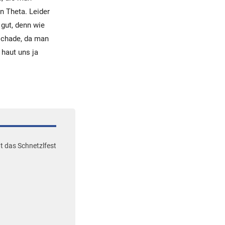
n Theta. Leider
 gut, denn wie
 schade, da man
 haut uns ja
ht das Schnetzlfest