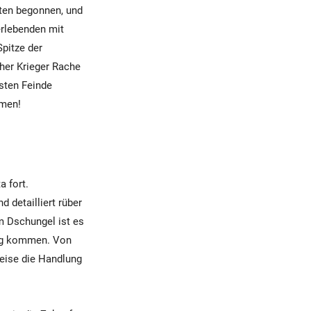
eten begonnen, und
erlebenden mit
Spitze der
her Krieger Rache
tsten Feinde
mmen!
 fort.
detailliert rüber
m Dschungel ist es
ung kommen. Von
weise die Handlung