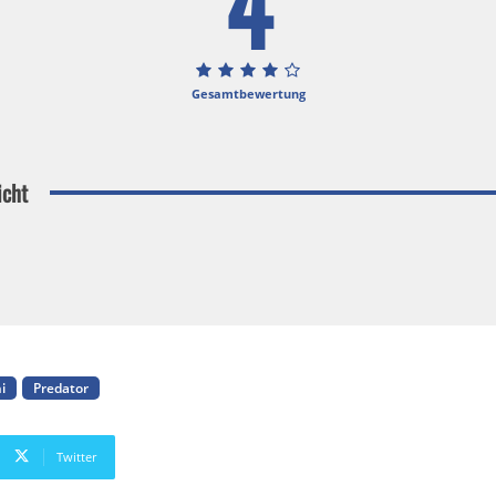
4
Gesamtbewertung
icht
i
Predator
Twitter