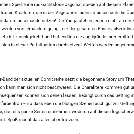
liches Spiel: Eine rücksichtslose Jagd hat soeben auf diesem Plan
trösen Kreaturen, die in der Vegetation lauern, müssen sich die Üb
redators auseinandersetzen! Die Yautja stehen jedoch nicht an der 
e werden von jemandem gejagt, der der gesamten Rasse außerirdisc
eta ist zurückgekehrt und hat endlich die Jagdgründe ihrer erbitter
d sich in dieser Pattsituation durchsetzen? Wetten werden angeno
r-Band der aktuellen Comicreihe setzt die begonnene Story um Theta
h kann man sich nicht beschweren. Die Charaktere kommen gut und 
nsequenzen können sich sehen lassen. Bedingt durch das Setting i
 farbenfroh – so dass eben die blutigen Szenen auch gut zur Gelt
ge, die teils ganze Seiten einnehmen, wodurch auf diesen logischer
mt. Spaß macht das alles aber trotzdem.