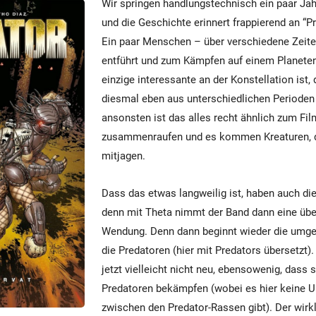
Wir springen handlungstechnisch ein paar Jah
und die Geschichte erinnert frappierend an “P
Ein paar Menschen – über verschiedene Zeit
entführt und zum Kämpfen auf einem Planete
einzige interessante an der Konstellation ist
diesmal eben aus unterschiedlichen Periode
ansonsten ist das alles recht ähnlich zum Fi
zusammenraufen und es kommen Kreaturen, 
mitjagen.
Dass das etwas langweilig ist, haben auch di
denn mit Theta nimmt der Band dann eine üb
Wendung. Denn dann beginnt wieder die umge
die Predatoren (hier mit Predators übersetzt).
jetzt vielleicht nicht neu, ebensowenig, dass 
Predatoren bekämpfen (wobei es hier keine 
zwischen den Predator-Rassen gibt). Der wir