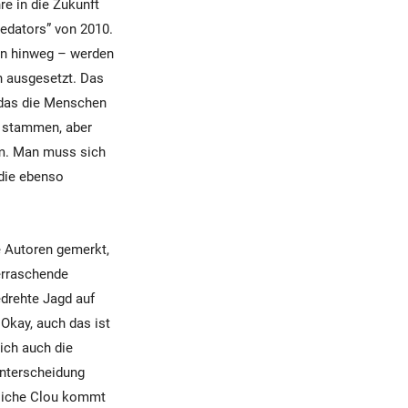
re in die Zukunft
redators” von 2010.
en hinweg – werden
n ausgesetzt. Das
, das die Menschen
n stammen, aber
lm. Man muss sich
die ebenso
e Autoren gemerkt,
erraschende
drehte Jagd auf
 Okay, auch das ist
sich auch die
Unterscheidung
kliche Clou kommt