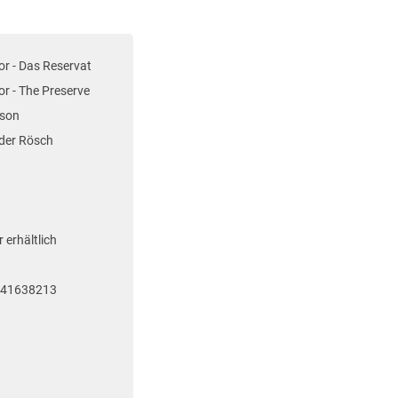
or - Das Reservat
or - The Preserve
sson
der Rösch
 erhältlich
741638213