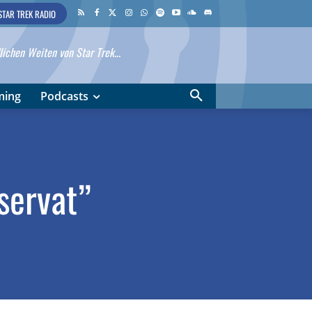
STAR TREK RADIO
ichen Weiten von Star Trek...
ming
Podcasts
servat”