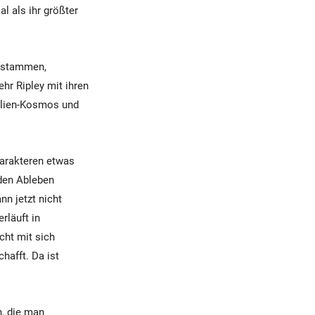
l als ihr größter
n stammen,
ehr Ripley mit ihren
 Alien-Kosmos und
harakteren etwas
nden Ableben
nn jetzt nicht
rläuft in
cht mit sich
afft. Da ist
n, die man