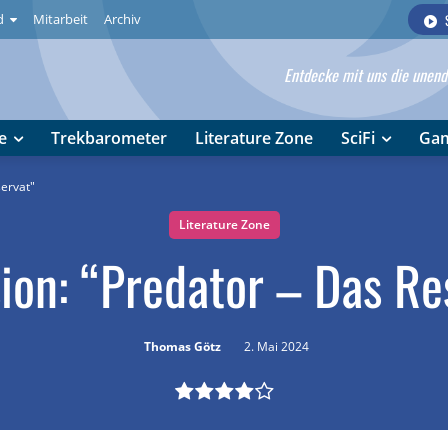
d
Mitarbeit
Archiv
Entdecke mit uns die unendl
e
Trekbarometer
Literature Zone
SciFi
Ga
servat"
Literature Zone
ion: “Predator – Das Re
Thomas Götz
2. Mai 2024