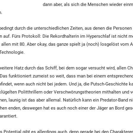
dann aber, als sich die Menschen wieder einma
n.
bedingt durch die unterschiedlichen Zeiten, aus denen die Persone
 auf. Fürs Protokoll: Die Rekordhalterin im Hyperschlaf ist nicht m
 allen mit 80. Aber okay, das ganze spielt ja (noch) losgelöst vom
-Technologie.
 weitere Hatz durch das Schiff, bei dem sogar versucht wird, allen C
. Das funktioniert zumeist so weit, dass man bei einem entspreche
findet, wenn auch nicht bei jedem. Und ja, die Putsch-Geschichte ka
klügelten Politthrillern oder Verschwörungstheorien mithalten und ve
en, launig ist das aber allemal. Natürlich kann ein Predator-Band ni
n enden, deswegen hat es auch noch einer der Jäger an Bord gesch
rantiert.
 Potential gibt es allerdings auch, denn gerade bei den Charaktere