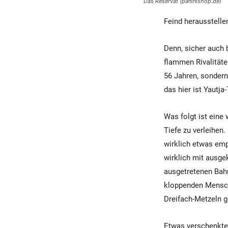
Das Reservat (paninishop.de)
Feind herausstelle
Denn, sicher auch 
flammen Rivalitäten
56 Jahren, sondern
das hier ist Yautja
Was folgt ist eine
Tiefe zu verleihen
wirklich etwas emp
wirklich mit ausge
ausgetretenen Bahn
kloppenden Mensche
Dreifach-Metzeln ga
Etwas verschenktes