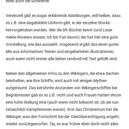
eben auch die Schwerter.
Vereinzelt gibt es sogar erklärende Abbildungen, will heißen, dass
es z.B. eine abgebildete Uniform gibt, in der einzelne Stücke
hervorgehoben werden. Wer die DK-Bücher kennt (und Leser
meine Reviews wissen, ich bin Fan davon) der hat hier eine gute
Vorstellung, wie das aussieht. Insgesamt ergibt das einen guten
Mix aus informativen Texten und eingebetteten Illustrationen,
auch wenn nicht immer alle Seiten randvoll mit Text gefüllt sind.
Neben den allgemeinen Infos zu den Wikingern, die etwa Sachen
beinhalten, wie ihre Schiffe, wird auch mit einigen Mythen
aufgeräumt. Das berühmte Anzünden von Wikingerschiffen bei
Begräbnissen gab es so z.B. nicht und auch Frauen hatten shcon
eine hohe Stellung inne (auch wenn nicht bekannt ist, ob sie nun
tatsächlich Kämpferinnen waren). Erst das Christentum hat die
Wikinger, was den Fortschritt bei der Gleichberechtigung angeht,
wieder zurückgeworfen. Tja, es war früher eben doch nicht alles