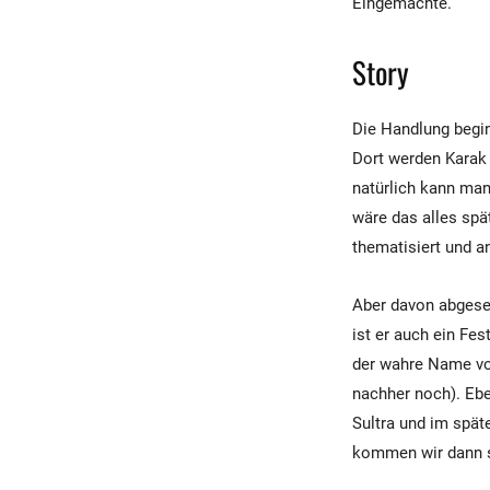
Eingemachte.
Story
Die Handlung begin
Dort werden Karak 
natürlich kann man
wäre das alles spä
thematisiert und an
Aber davon abgeseh
ist er auch ein Fes
der wahre Name von
nachher noch). Eb
Sultra und im spät
kommen wir dann s