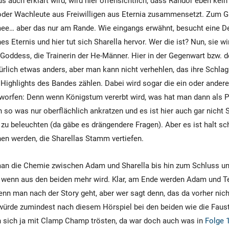
s auch erklärt wird, wird hier offensichtlich, dass Randor eben kei
oder Wachleute aus Freiwilligen aus Eternia zusammensetzt. Zum G
ee… aber das nur am Rande. Wie eingangs erwähnt, besucht eine De
s Eternis und hier tut sich Sharella hervor. Wer die ist? Nun, sie wir
Goddess, die Trainerin der He-Männer. Hier in der Gegenwart bzw. 
türlich etwas anders, aber man kann nicht verhehlen, das ihre Schla
Highlights des Bandes zählen. Dabei wird sogar die ein oder ander
orfen: Denn wenn Königstum vererbt wird, was hat man dann als P
 so was nur oberflächlich ankratzen und es ist hier auch gar nicht 
 zu beleuchten (da gäbe es drängendere Fragen). Aber es ist halt sc
en werden, die Sharellas Stamm vertiefen.
an die Chemie zwischen Adam und Sharella bis hin zum Schluss u
, wenn aus den beiden mehr wird. Klar, am Ende werden Adam und T
n man nach der Story geht, aber wer sagt denn, das da vorher nic
würde zumindest nach diesem Hörspiel bei den beiden wie die Faus
n sich ja mit Clamp Champ trösten, da war doch auch was in
Folge 