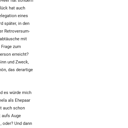
n Heer hat sondern
lück hat auch
legation eines
d später, in den
der Retroversum-
gabtäusche mit
e Frage zum
erson erreicht?
Sinn und Zweck,
hön, das derartige
nd es würde mich
eela als Ehepaar
ht auch schon
t aufs Auge
1
, oder? Und dann