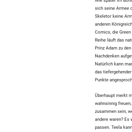
Wie später im Bonu
sich seine Armee 
Skeletor keine Arm
anderen Königreiche
Comics, die Green 
Reihe läuft das na
Prinz Adam zu den 
Nachdenken aufgew
Natürlich kann man
das tiefergehender
Punkte angesproch
Überhaupt merkt m
wahnsinnig freuen
zusammen sein, wen
andere waren? Es 
passen. Teela kan