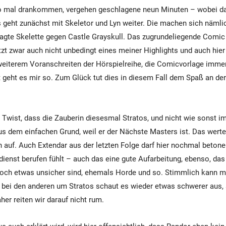
so mal drankommen, vergehen geschlagene neun Minuten – wobei da
es geht zunächst mit Skeletor und Lyn weiter. Die machen sich näml
agte Skelette gegen Castle Grayskull. Das zugrundeliegende Comic
tzt zwar auch nicht unbedingt eines meiner Highlights und auch hier
 weiterem Voranschreiten der Hörspielreihe, die Comicvorlage immer
geht es mir so. Zum Glück tut dies in diesem Fall dem Spaß an der
er Twist, dass die Zauberin diesesmal Stratos, und nicht wie sonst
 aus dem einfachen Grund, weil er der Nächste Masters ist. Das wert
 auf. Auch Extendar aus der letzten Folge darf hier nochmal betonen
ienst berufen fühlt – auch das eine gute Aufarbeitung, ebenso, da
 noch etwas unsicher sind, ehemals Horde und so. Stimmlich kann 
 bei den anderen um Stratos schaut es wieder etwas schwerer aus, 
her reiten wir darauf nicht rum.