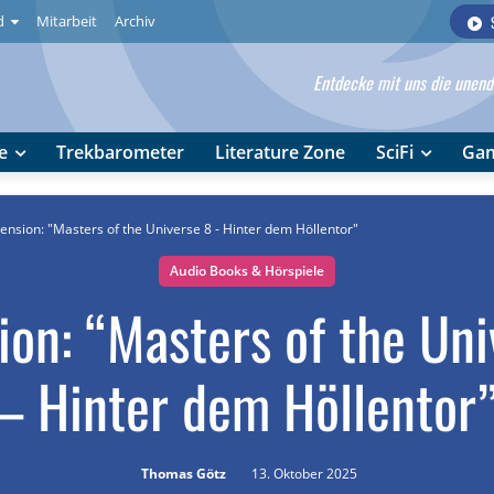
d
Mitarbeit
Archiv
Entdecke mit uns die unendl
e
Trekbarometer
Literature Zone
SciFi
Ga
ension: "Masters of the Universe 8 - Hinter dem Höllentor"
Audio Books & Hörspiele
ion: “Masters of the Uni
– Hinter dem Höllentor
Thomas Götz
13. Oktober 2025