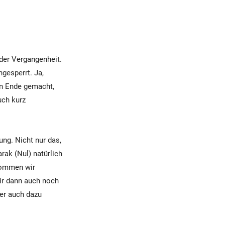
der Vergangenheit.
gesperrt. Ja,
ein Ende gemacht,
uch kurz
ng. Nicht nur das,
arak (Nul) natürlich
 kommen wir
ir dann auch noch
ber auch dazu