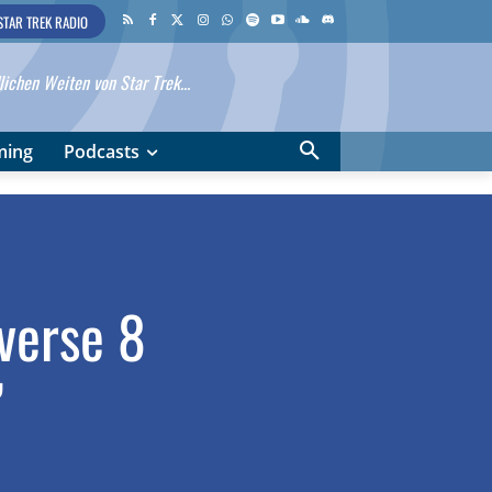
STAR TREK RADIO
ichen Weiten von Star Trek...
ming
Podcasts
verse 8
”