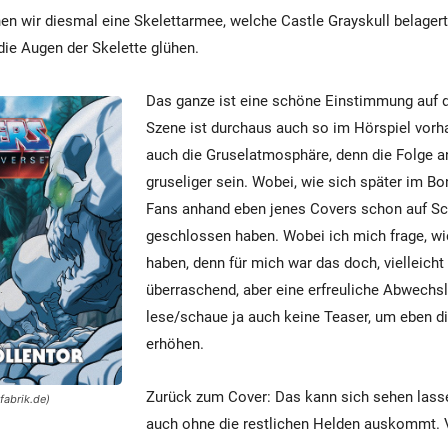
n wir diesmal eine Skelettarmee, welche Castle Grayskull belagert
ie Augen der Skelette glühen.
Das ganze ist eine schöne Einstimmung auf d
Szene ist durchaus auch so im Hörspiel vorh
auch die Gruselatmosphäre, denn die Folge an
gruseliger sein. Wobei, wie sich später im Bon
Fans anhand eben jenes Covers schon auf S
geschlossen haben. Wobei ich mich frage, wi
haben, denn für mich war das doch, vielleicht
überraschend, aber eine erfreuliche Abwechsl
lese/schaue ja auch keine Teaser, um eben d
erhöhen.
Zurück zum Cover: Das kann sich sehen lasse
fabrik.de)
auch ohne die restlichen Helden auskommt. 