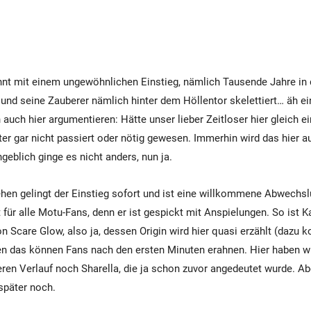
nt mit einem ungewöhnlichen Einstieg, nämlich Tausende Jahre in 
und seine Zauberer nämlich hinter dem Höllentor skelettiert… äh ein
 auch hier argumentieren: Hätte unser lieber Zeitloser hier gleich 
ter gar nicht passiert oder nötig gewesen. Immerhin wird das hier a
geblich ginge es nicht anders, nun ja.
en gelingt der Einstieg sofort und ist eine willkommene Abwechslu
t für alle Motu-Fans, denn er ist gespickt mit Anspielungen. So ist K
 Scare Glow, also ja, dessen Origin wird hier quasi erzählt (dazu
en das können Fans nach den ersten Minuten erahnen. Hier haben w
eren Verlauf noch Sharella, die ja schon zuvor angedeutet wurde. A
päter noch.