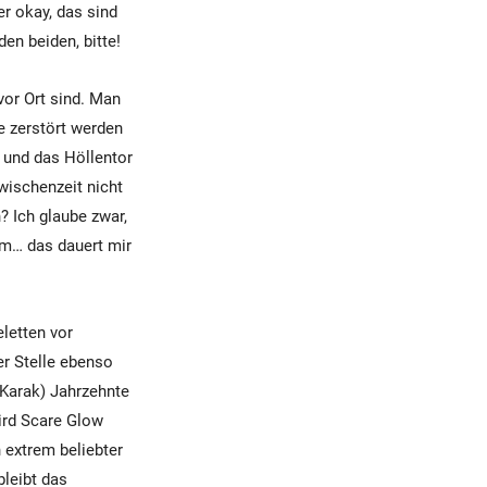
r okay, das sind
en beiden, bitte!
vor Ort sind. Man
e zerstört werden
 und das Höllentor
wischenzeit nicht
? Ich glaube zwar,
em… das dauert mir
letten vor
er Stelle ebenso
Karak) Jahrzehnte
ird Scare Glow
n extrem beliebter
bleibt das