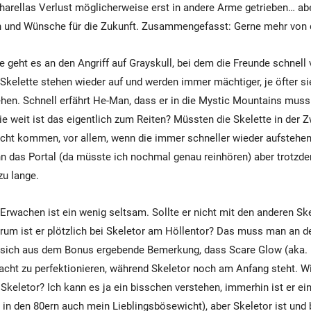
arellas Verlust möglicherweise erst in andere Arme getrieben… abe
n und Wünsche für die Zukunft. Zusammengefasst: Gerne mehr von d
e geht es an den Angriff auf Grayskull, bei dem die Freunde schnell 
 Skelette stehen wieder auf und werden immer mächtiger, je öfter si
hen. Schnell erfährt He-Man, dass er in die Mystic Mountains muss
e weit ist das eigentlich zum Reiten? Müssten die Skelette in der Z
acht kommen, vor allem, wenn die immer schneller wieder aufstehen
 das Portal (da müsste ich nochmal genau reinhören) aber trotzd
zu lange.
rwachen ist ein wenig seltsam. Sollte er nicht mit den anderen Ske
rum ist er plötzlich bei Skeletor am Höllentor? Das muss man an d
e sich aus dem Bonus ergebende Bemerkung, dass Scare Glow (aka. 
Macht zu perfektionieren, während Skeletor noch am Anfang steht. W
Skeletor? Ich kann es ja ein bisschen verstehen, immerhin ist er ei
 in den 80ern auch mein Lieblingsbösewicht), aber Skeletor ist und 