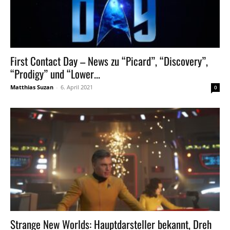
First Contact Day – News zu “Picard”, “Discovery”,
“Prodigy” und “Lower...
Matthias Suzan
-
6. April 2021
0
Strange New Worlds: Hauptdarsteller bekannt, Dreh