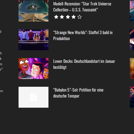
Modell-Rezension: “Star Trek Universe
Collection – U.S.S. Toussaint”
d
“Strange New Worlds”: Staffel 3 bald in
Produktion
th
k
Lower Decks: Deutschlandstart im Januar
is
bestätigt
e”
“Babylon 5”-Set: Petition für eine
nn
deutsche Tonspur