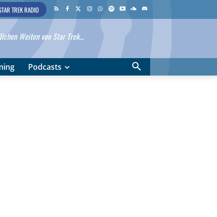
STAR TREK RADIO
ichen Weiten von Star Trek...
ming
Podcasts