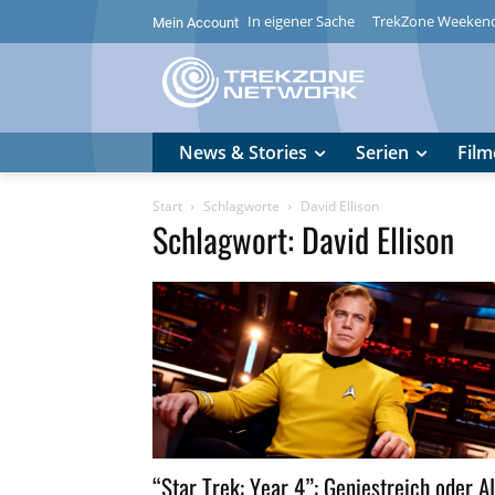
In eigener Sache
TrekZone Weeken
Mein Account
News & Stories
Serien
Film
Start
Schlagworte
David Ellison
Schlagwort: David Ellison
“Star Trek: Year 4”: Geniestreich oder AI