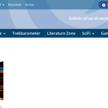
d
Mitarbeit
Archiv
Entdecke mit uns die unendl
e
Trekbarometer
Literature Zone
SciFi
Ga
-