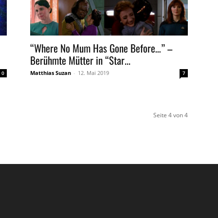
“Where No Mum Has Gone Before…” –
Berühmte Mütter in “Star...
Matthias Suzan
-
12. Mai 2019
0
7
Seite 4 von 4