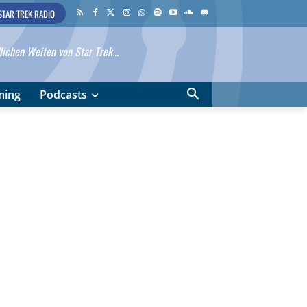
STAR TREK RADIO
ichen Weiten von Star Trek...
ming
Podcasts