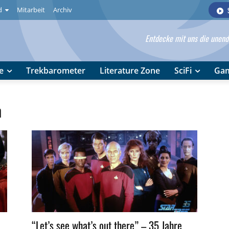
d
Mitarbeit
Archiv
Entdecke mit uns die unendl
e
Trekbarometer
Literature Zone
SciFi
Ga
n
“Let’s see what’s out there” – 35 Jahre