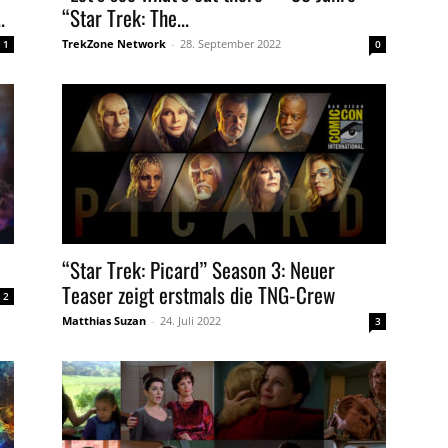
.
“Star Trek: The...
TrekZone Network
-
28. September 2022
1
0
“Star Trek: Picard” Season 3: Neuer
Teaser zeigt erstmals die TNG-Crew
2
Matthias Suzan
-
24. Juli 2022
3