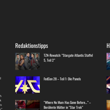
Redaktionstipps
H
TZN-Rewatch: “Stargate Atlantis Staffel
5, Teil 2”
d
FedCon 28 – Teil 1: Die Panels
th
k
“Where No Mum Has Gone Before…” –
is
Berühmte Mütter in “Star Trek”
e”