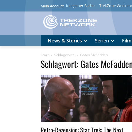
In eigener Sache
TrekZone Weeken
Mein Account
News & Stories
Serien
Film
Start
Schlagworte
Gates McFadden
Schlagwort: Gates McFadde
Retro-Rezension: Star Trek: The Next