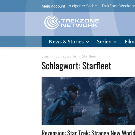
In eigener Sache
TrekZone Weeken
Mein Account
News & Stories
Serien
Film
Start
Schlagworte
Starfleet
Schlagwort: Starfleet
Rezension: Star Trek: Strange New Worl