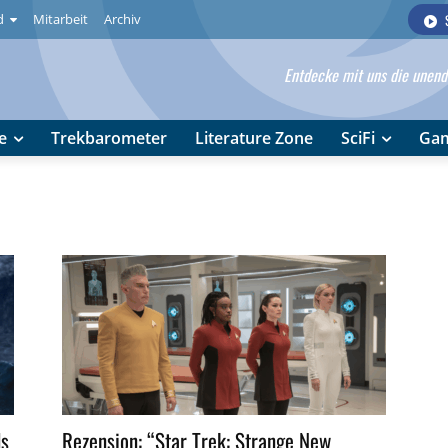
d
Mitarbeit
Archiv
Entdecke mit uns die unendl
e
Trekbarometer
Literature Zone
SciFi
Ga
ds
Rezension: “Star Trek: Strange New