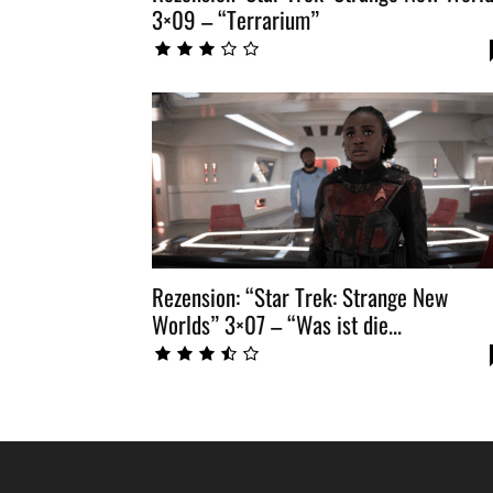
3×09 – “Terrarium”
Rezension: “Star Trek: Strange New
Worlds” 3×07 – “Was ist die...