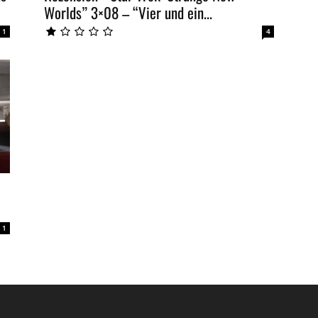
Worlds” 3×08 – “Vier und ein...
1
4
1