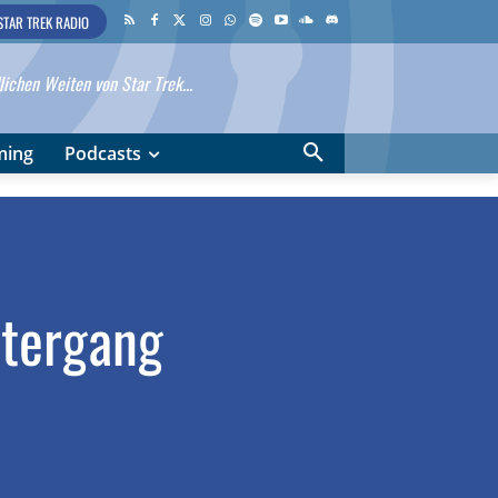
STAR TREK RADIO
ichen Weiten von Star Trek...
ming
Podcasts
ntergang