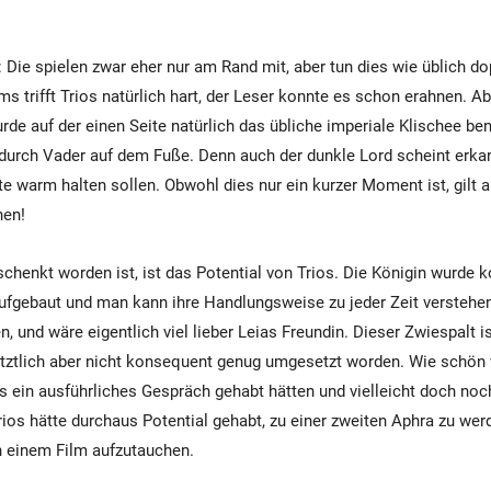
Die spielen zwar eher nur am Rand mit, aber tun dies wie üblich do
s trifft Trios natürlich hart, der Leser konnte es schon erahnen. Ab
de auf der einen Seite natürlich das übliche imperiale Klischee ben
 durch Vader auf dem Fuße. Denn auch der dunkle Lord scheint erka
te warm halten sollen. Obwohl dies nur ein kurzer Moment ist, gilt a
nen!
chenkt worden ist, ist das Potential von Trios. Die Königin wurde k
ufgebaut und man kann ihre Handlungsweise zu jeder Zeit verstehen.
n, und wäre eigentlich viel lieber Leias Freundin. Dieser Zwiespalt i
letztlich aber nicht konsequent genug umgesetzt worden. Wie schön
s ein ausführliches Gespräch gehabt hätten und vielleicht doch noc
ios hätte durchaus Potential gehabt, zu einer zweiten Aphra zu werd
n einem Film aufzutauchen.