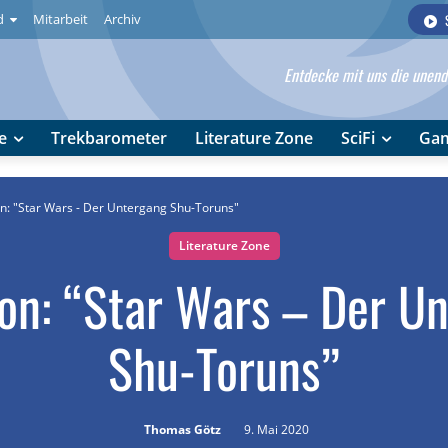
d
Mitarbeit
Archiv
Entdecke mit uns die unendl
e
Trekbarometer
Literature Zone
SciFi
Ga
n: "Star Wars - Der Untergang Shu-Toruns"
Literature Zone
on: “Star Wars – Der U
Shu-Toruns”
Thomas Götz
9. Mai 2020