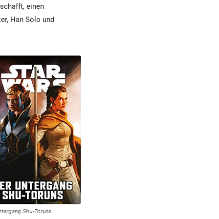
schafft, einen
r, Han Solo und
ntergang Shu-Toruns