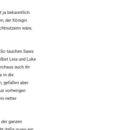
t ja bekanntlich
n, der Königin
chtnutzerin wäre,
t. So tauchen Saws
elbst Leia und Luke
rchaus auch ihr
 in die
, gefallen aber
us vorherigen
in netter
s der ganzen
ht dafür quasi ein