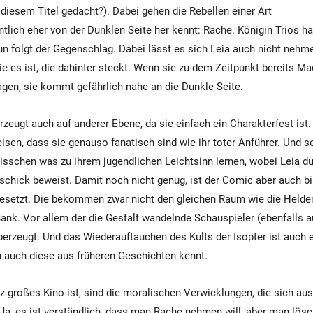
 diesem Titel gedacht?). Dabei gehen die Rebellen einer Art
tlich eher von der Dunklen Seite her kennt: Rache. Königin Trios ha
nun folgt der Gegenschlag. Dabei lässt es sich Leia auch nicht nehme
ie es ist, die dahinter steckt. Wenn sie zu dem Zeitpunkt bereits Ma
en, sie kommt gefährlich nahe an die Dunkle Seite.
rzeugt auch auf anderer Ebene, da sie einfach ein Charakterfest is
isen, dass sie genauso fanatisch sind wie ihr toter Anführer. Und s
sschen was zu ihrem jugendlichen Leichtsinn lernen, wobei Leia du
chick beweist. Damit noch nicht genug, ist der Comic aber auch bis
esetzt. Die bekommen zwar nicht den gleichen Raum wie die Helden
ank. Vor allem der die Gestalt wandelnde Schauspieler (ebenfalls a
berzeugt. Und das Wiederauftauchen des Kults der Isopter ist auch e
 auch diese aus früheren Geschichten kennt.
z großes Kino ist, sind die moralischen Verwicklungen, die sich au
 Ja, es ist verständlich, dass man Rache nehmen will, aber man lösc