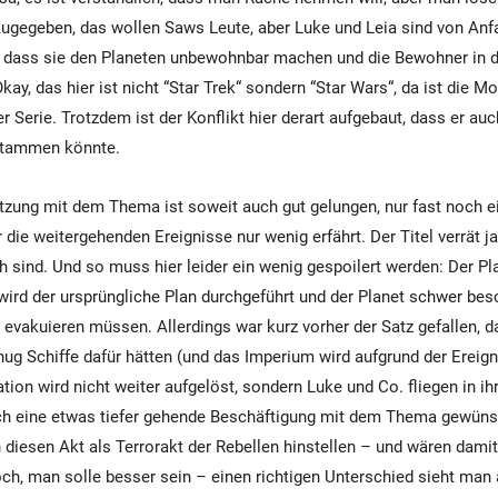
ugegeben, das wollen Saws Leute, aber Luke und Leia sind von Anf
, dass sie den Planeten unbewohnbar machen und die Bewohner in d
ay, das hier ist nicht “Star Trek“ sondern “Star Wars“, da ist die M
r Serie. Trotzdem ist der Konflikt hier derart aufgebaut, dass er au
stammen könnte.
zung mit dem Thema ist soweit auch gut gelungen, nur fast noch e
die weitergehenden Ereignisse nur wenig erfährt. Der Titel verrät j
h sind. Und so muss hier leider ein wenig gespoilert werden: Der Pl
wird der ursprüngliche Plan durchgeführt und der Planet schwer besc
evakuieren müssen. Allerdings war kurz vorher der Satz gefallen, 
enug Schiffe dafür hätten (und das Imperium wird aufgrund der Ereign
ation wird nicht weiter aufgelöst, sondern Luke und Co. fliegen in i
ch eine etwas tiefer gehende Beschäftigung mit dem Thema gewün
diesen Akt als Terrorakt der Rebellen hinstellen – und wären damit
och, man solle besser sein – einen richtigen Unterschied sieht man 