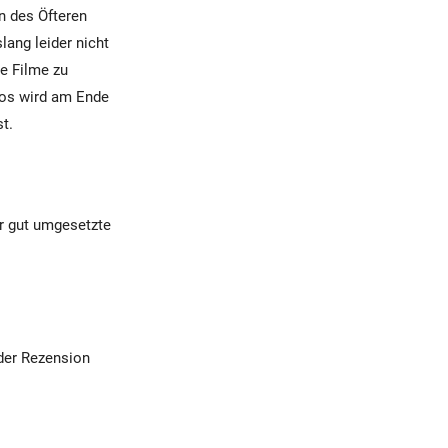
n des Öfteren
ang leider nicht
e Filme zu
rios wird am Ende
t.
hr gut umgesetzte
der Rezension