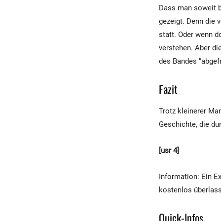
Dass man soweit be
gezeigt. Denn die 
statt. Oder wenn d
verstehen. Aber di
des Bandes “abgefr
Fazit
Trotz kleinerer Ma
Geschichte, die du
[usr 4]
Information: Ein 
kostenlos überlas
Quick-Infos