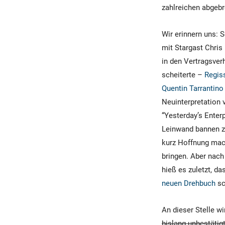
zahlreichen abgebr
Wir erinnern uns: 
mit Stargast Chris
in den Vertragsve
scheiterte –
Regis
Quentin Tarrantino
Neuinterpretation v
“Yesterday’s Enterp
Leinwand bannen zu
kurz Hoffnung mach
bringen. Aber nac
hieß es zuletzt, d
neuen Drehbuch
sc
An dieser Stelle wi
bislang unbestätig