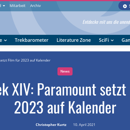
d
Mitarbeit
Archiv
Entdecke mit uns die unendl
e
Trekbarometer
Literature Zone
SciFi
Ga
setzt Film für 2023 auf Kalender
News
ek XIV: Paramount setzt 
2023 auf Kalender
Christopher Kurtz
10. April 2021