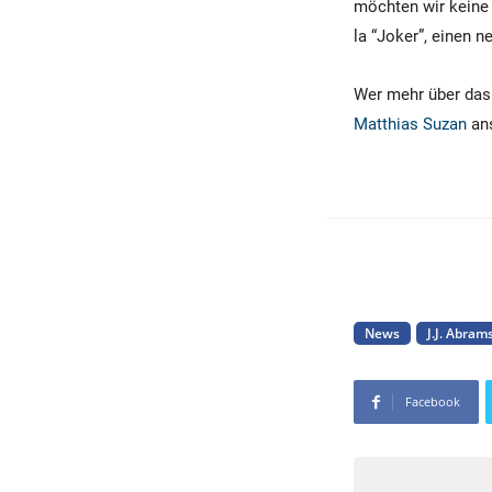
möchten wir keine 
la “Joker”, einen
Wer mehr über das
Matthias Suzan
ans
News
J.J. Abram
Facebook