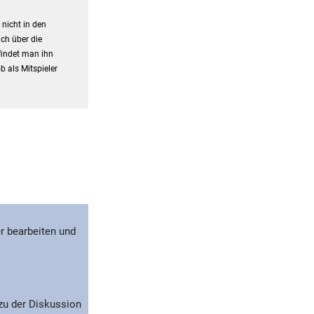
nicht in den
ch über die
 findet man ihn
b als Mitspieler
r bearbeiten und
 zu der Diskussion