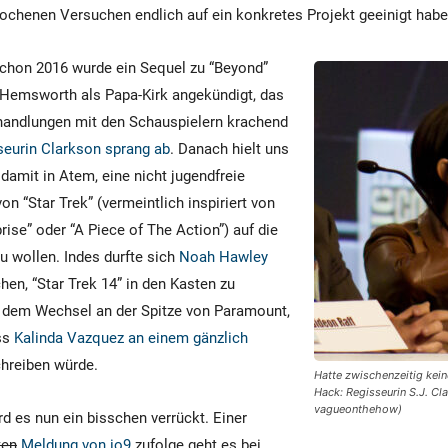
ochenen Versuchen endlich auf ein konkretes Projekt geeinigt haben
Schon 2016 wurde ein Sequel zu “Beyond”
 Hemsworth als Papa-Kirk angekündigt, das
rhandlungen mit den Schauspielern krachend
seurin Clarkson sprang ab
. Danach hielt uns
damit in Atem, eine nicht jugendfreie
on “Star Trek” (vermeintlich inspiriert von
rise” oder “A Piece of The Action”) auf die
 wollen. Indes durfte sich
Noah Hawley
en, “Star Trek 14” in den Kasten zu
h dem Wechsel an der Spitze von Paramount,
ass
Kalinda Vazquez an einem gänzlich
hreiben würde.
Hatte zwischenzeitig kein
Hack: Regisseurin S.J. C
vagueonthehow)
rd es nun ein bisschen verrückt. Einer
ten
Meldung von io9
zufolge geht es bei