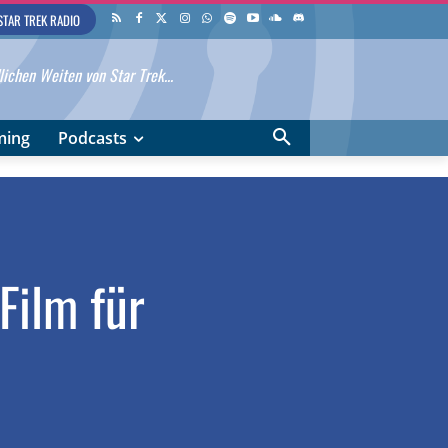
STAR TREK RADIO
ichen Weiten von Star Trek...
ming
Podcasts
Film für