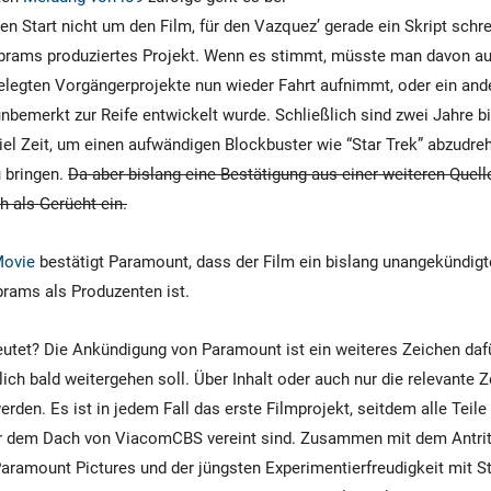
n Start nicht um den Film, für den Vazquez’ gerade ein Skript schre
Abrams produziertes Projekt. Wenn es stimmt, müsste man davon a
gelegten Vorgängerprojekte nun wieder Fahrt aufnimmt, oder ein an
 unbemerkt zur Reife entwickelt wurde. Schließlich sind zwei Jahre 
viel Zeit, um einen aufwändigen Blockbuster wie “Star Trek” abzudre
 bringen.
Da aber bislang eine Bestätigung aus einer weiteren Quelle 
 als Gerücht ein.
Movie
bestätigt Paramount, dass der Film ein bislang unangekündigt
Abrams als Produzenten ist.
utet? Die Ankündigung von Paramount ist ein weiteres Zeichen dafü
ich bald weitergehen soll. Über Inhalt oder auch nur die relevante Ze
werden. Es ist in jedem Fall das erste Filmprojekt, seitdem alle Teile 
er dem Dach von ViacomCBS vereint sind. Zusammen mit dem Antr
Paramount Pictures und der jüngsten Experimentierfreudigkeit mit 