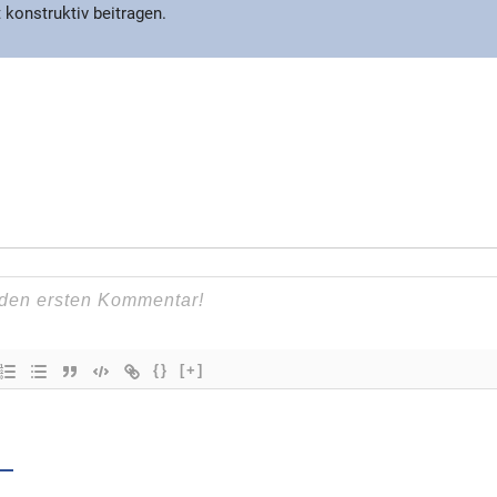
 konstruktiv beitragen.
{}
[+]