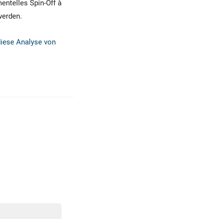
entelles Spin-Off à
werden.
diese Analyse von