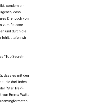
ibt, sondern ein
usgehen, dass
deres Drehbuch von
bis zum Release
hen und durch die
fehlt, stufen wir
es “Top-Secret-
r, dass es mit den
itlinie darf indes
der “Star Trek”-
itt von Emma Watts
Streamingformaten