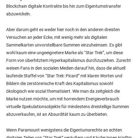
Blockchain digitale Kontrakte bis hin zum Eigentumstransfer
abzuwickeln.
Aber darum geht es weder hier noch in den anderen dreisten
Versuchen an jeder Ecke, mit wenig mehr als digitalen
Sammelkarten unvorstellbare Summen einzuheimsen. Es gibt
wohl kaum eine ungeeignetere Marke als “Star Trek”, um diese
Form von überhitztem Hyperkapitalismus durchzuziehen. Zurecht
weisen Fans in den sozialen Medien darauf hin, dass die aktuell
laufende Staffel von “Star Trek: Picard” mit klaren Worten und
Bildern die zerstörerische Kraft des Kapitalismus sowohl
ökologisch wie sozial thematisiert. Wie man da zeitgleich die
Marke nutzen möchte, um mit horrendem Energieverbrauch
virtuelle Spekulationsobjekte für mindestens dreistellige Summen
abzuverkaufen, ist an Absurdität kaum zu überbieten.
Wenn Paramount wenigstens die Eigentumsrechte an echten
digitalen Teilen von “Star Trek” veräußern und Käufer:innen künftig