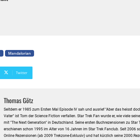
s
Mandalorian
Twitter
Thomas Götz
Seitdem er 1985 zum Ersten Mal Episode IV sah und ausrief "Aber das heisst doch
Vater" ist Tom der Science Fiction verfallen. Star Trek Fan wurde er, wie viele sein
mit "The Next Generation" in Deutschland. Seine ersten Buchrezensionen zu Star 
erschienen schon 1995 im Alter von 16 Jahren im Star Trek Fanclub. Seit 2006 sc
Online Rezensionen (ab 2009 Trekzone-Exklusiv) und hat kürzlich seine 2000.Re