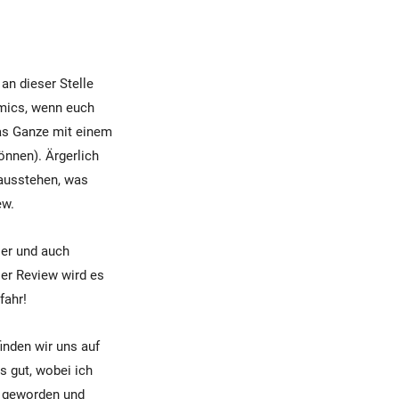
an dieser Stelle
mics, wenn euch
das Ganze mit einem
önnen). Ärgerlich
 ausstehen, was
ew.
ser und auch
ser Review wird es
fahr!
nden wir uns auf
s gut, wobei ich
r geworden und