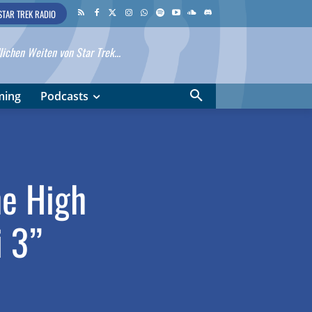
STAR TREK RADIO
ichen Weiten von Star Trek...
ming
Podcasts
he High
i 3”