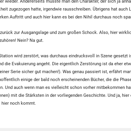
r wieder. Andererseits musste man den Charakter, der sich ja anha
kheit zugezogen hatte, irgendwie rausschreiben. Übrigens hat auch 
rken Auftritt und auch hier kann es bei den Nihil durchaus noch sp
urück zur Ausgangslage und zum großen Schock. Also, hier wirklic
zuhören! Nein? Na gut.
Station wird zerstört, was durchaus eindrucksvoll in Szene gesetzt 
d die Evakuierung angeht. Die eigentlich Zerstörung ist da eher et
einer Serie sicher gut machen!). Was genau passiert ist, erfährt man
 hoffentlich einige der bald noch erscheinenden Bücher, die die Phas
n. Und auch wenn man es vielleicht schon vorher mitbekommen hatt
enen) mit die Stärksten in der vorliegenden Geschichte. Und ja, hie
s hier noch kommt.