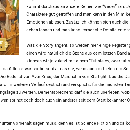
kommt durchaus an andere Reihen wie “Vader” ran. Je
Charaktere gut getroffen und man kann in den Mimik
Emotionen ablesen. Zusätzlich können sich auch die 
sehen lassen und man kann immer alle Details erken
Was die Story angeht, so werden hier einige Registe
einen wird natürlich die Szene aus dem letzten Band a
standen wir ja zuletzt mit einem “Tut sie es, oder tut s
st natürlich etwas vorhersehbar das sie, wenn auch mit leichtem Sch
 Die Rede ist von Avar Kriss, der Marshallin von Starlight. Das die 
d im weiteren Verlauf deutlich und verspricht, für die nächsten Teil
gslage zu werden. Dementsprechend darf sie auch überleben, wobei
r war, springt doch doch auch ein anderer seit dem Start bekannter C
 unter Vorbehalt sagen muss, denn es ist Science Fiction und da 