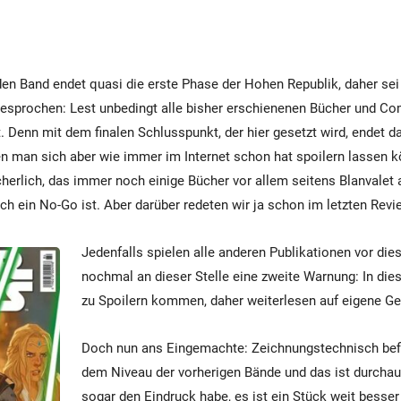
en Band endet quasi die erste Phase der Hohen Republik, daher sei 
esprochen: Lest unbedingt alle bisher erschienenen Bücher und Co
rt. Denn mit dem finalen Schlusspunkt, der hier gesetzt wird, endet 
n man sich aber wie immer im Internet schon hat spoilern lassen k
sicherlich, das immer noch einige Bücher vor allem seitens Blanvalet
ch ein No-Go ist. Aber darüber redeten wir ja schon im letzten Revi
Jedenfalls spielen alle anderen Publikationen vor die
nochmal an dieser Stelle eine zweite Warnung: In die
zu Spoilern kommen, daher weiterlesen auf eigene Ge
Doch nun ans Eingemachte: Zeichnungstechnisch befi
dem Niveau der vorherigen Bände und das ist durchau
sogar den Eindruck habe, es ist ein Stück weit besse