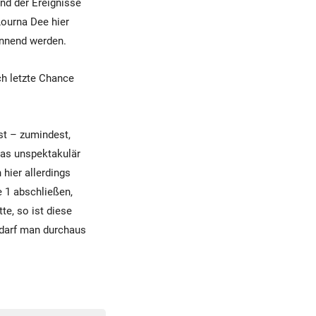
nd der Ereignisse
Lourna Dee hier
annend werden.
h letzte Chance
ist – zumindest,
was unspektakulär
 hier allerdings
e 1 abschließen,
e, so ist diese
r darf man durchaus