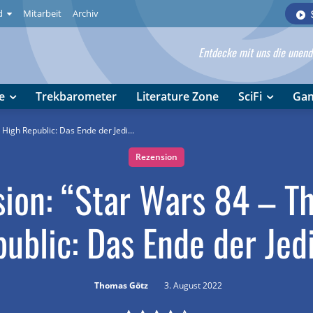
d
Mitarbeit
Archiv
Entdecke mit uns die unendl
e
Trekbarometer
Literature Zone
SciFi
Ga
High Republic: Das Ende der Jedi...
Rezension
ion: “Star Wars 84 – T
ublic: Das Ende der Jed
Thomas Götz
3. August 2022