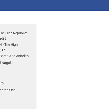
The High Republic:
edi 3
4 - The High
, 15
cott, Ario Anindito
l Nagula
uro
 erhältlich