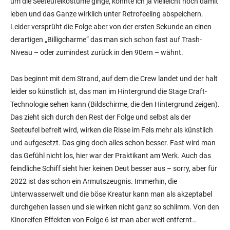
um die Seeteufelkostüme ginge, könnte ich ja vielleicht noch damit
leben und das Ganze wirklich unter Retrofeeling abspeichern.
Leider versprüht die Folge aber von der ersten Sekunde an einen
derartigen „Billigcharme“ das man sich schon fast auf Trash-
Niveau – oder zumindest zurück in den 90ern – wähnt.
Das beginnt mit dem Strand, auf dem die Crew landet und der halt
leider so künstlich ist, das man im Hintergrund die Stage Craft-
Technologie sehen kann (Bildschirme, die den Hintergrund zeigen).
Das zieht sich durch den Rest der Folge und selbst als der
Seeteufel befreit wird, wirken die Risse im Fels mehr als künstlich
und aufgesetzt. Das ging doch alles schon besser. Fast wird man
das Gefühl nicht los, hier war der Praktikant am Werk. Auch das
feindliche Schiff sieht hier keinen Deut besser aus – sorry, aber für
2022 ist das schon ein Armutszeugnis. Immerhin, die
Unterwasserwelt und die böse Kreatur kann man als akzeptabel
durchgehen lassen und sie wirken nicht ganz so schlimm. Von den
Kinoreifen Effekten von Folge 6 ist man aber weit entfernt…