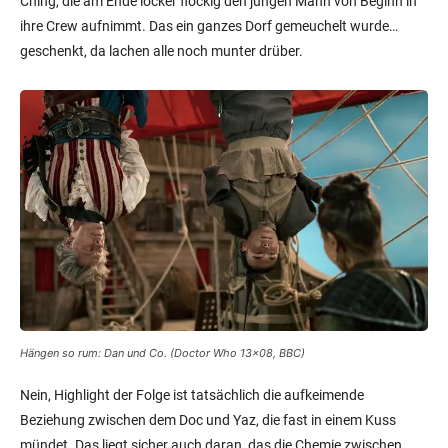
Ching, die am Ende locker flockig den jungen Mann von Beginn in
ihre Crew aufnimmt. Das ein ganzes Dorf gemeuchelt wurde…
geschenkt, da lachen alle noch munter drüber.
Hängen so rum: Dan und Co. (Doctor Who 13×08, BBC)
Nein, Highlight der Folge ist tatsächlich die aufkeimende
Beziehung zwischen dem Doc und Yaz, die fast in einem Kuss
mündet. Das liegt sicher auch daran, das die Chemie zwischen