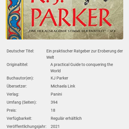
Deutscher Titel:
Ein praktischer Ratgeber zur Eroberung der
Welt
Originaltitel:
A practical Guide to conquering the
World
Buchautor(en):
KJ Parker
Übersetzer:
Michaela Link
Verlag:
Panini
Umfang (Seiten):
394
Preis:
18
Verfügbarkeit:
Regulär erhältlich
Veröffentlichungsjahr:
2021