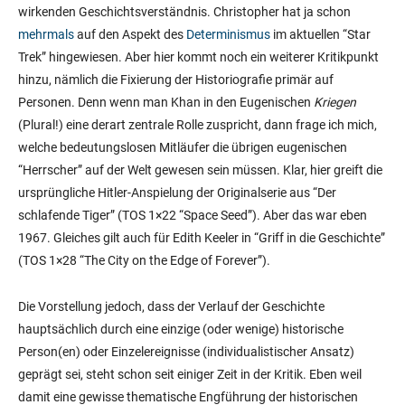
wirkenden Geschichtsverständnis. Christopher hat ja schon
mehrmals
auf den Aspekt des
Determinismus
im aktuellen “Star
Trek” hingewiesen. Aber hier kommt noch ein weiterer Kritikpunkt
hinzu, nämlich die Fixierung der Historiografie primär auf
Personen. Denn wenn man Khan in den Eugenischen
Kriegen
(Plural!) eine derart zentrale Rolle zuspricht, dann frage ich mich,
welche bedeutungslosen Mitläufer die übrigen eugenischen
“Herrscher” auf der Welt gewesen sein müssen. Klar, hier greift die
ursprüngliche Hitler-Anspielung der Originalserie aus “Der
schlafende Tiger” (TOS 1×22 “Space Seed”). Aber das war eben
1967. Gleiches gilt auch für Edith Keeler in “Griff in die Geschichte”
(TOS 1×28 “The City on the Edge of Forever”).
Die Vorstellung jedoch, dass der Verlauf der Geschichte
hauptsächlich durch eine einzige (oder wenige) historische
Person(en) oder Einzelereignisse (individualistischer Ansatz)
geprägt sei, steht schon seit einiger Zeit in der Kritik. Eben weil
damit eine gewisse thematische Engführung der historischen