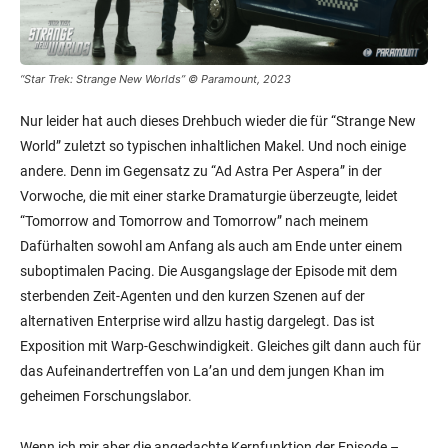
“Star Trek: Strange New Worlds” © Paramount, 2023
Nur leider hat auch dieses Drehbuch wieder die für “Strange New
World” zuletzt so typischen inhaltlichen Makel. Und noch einige
andere. Denn im Gegensatz zu “Ad Astra Per Aspera” in der
Vorwoche, die mit einer starke Dramaturgie überzeugte, leidet
“Tomorrow and Tomorrow and Tomorrow” nach meinem
Dafürhalten sowohl am Anfang als auch am Ende unter einem
suboptimalen Pacing. Die Ausgangslage der Episode mit dem
sterbenden Zeit-Agenten und den kurzen Szenen auf der
alternativen Enterprise wird allzu hastig dargelegt. Das ist
Exposition mit Warp-Geschwindigkeit. Gleiches gilt dann auch für
das Aufeinandertreffen von La’an und dem jungen Khan im
geheimen Forschungslabor.
Wenn ich mir aber die angedachte Kernfunktion der Episode –