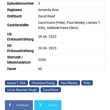
Episodennummer
3
Regisseur
Amanda Row
Drehbuch
David Reed
Carol Kane (Pelia), Paul Wesley (James T.
Gastdarsteller
Kirk), Adelaide Kane (Sera)
US-
29.06. 2023
Erstausstrahlung
DE-
29.06. 2023
Erstausstrahlung
Sternzeit /
2260
Missionsdatum
Dauer
60
James T. Kirk
Christina Chong
Paul Wesley
Pelia
La'an Noonien Singh
Carol Kane
Facebook
Twitter