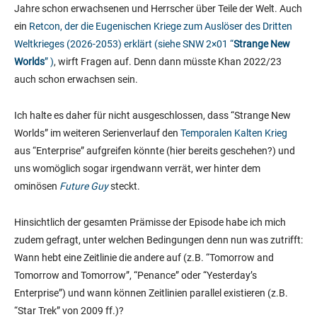
Jahre schon erwachsenen und Herrscher über Teile der Welt. Auch
ein
Retcon, der die Eugenischen Kriege zum Auslöser des Dritten
Weltkrieges (2026-2053) erklärt (siehe
SNW 2×01
“
Strange New
Worlds
” )
, wirft Fragen auf. Denn dann müsste Khan 2022/23
auch schon erwachsen sein.
Ich halte es daher für nicht ausgeschlossen, dass “Strange New
Worlds” im weiteren Serienverlauf den
Temporalen Kalten Krieg
aus “Enterprise” aufgreifen könnte (hier bereits geschehen?) und
uns womöglich sogar irgendwann verrät, wer hinter dem
ominösen
Future Guy
steckt.
Hinsichtlich der gesamten Prämisse der Episode habe ich mich
zudem gefragt, unter welchen Bedingungen denn nun was zutrifft:
Wann hebt eine Zeitlinie die andere auf (z.B. “Tomorrow and
Tomorrow and Tomorrow”, “Penance” oder “Yesterday’s
Enterprise”) und wann können Zeitlinien parallel existieren (z.B.
“Star Trek” von 2009 ff.)?