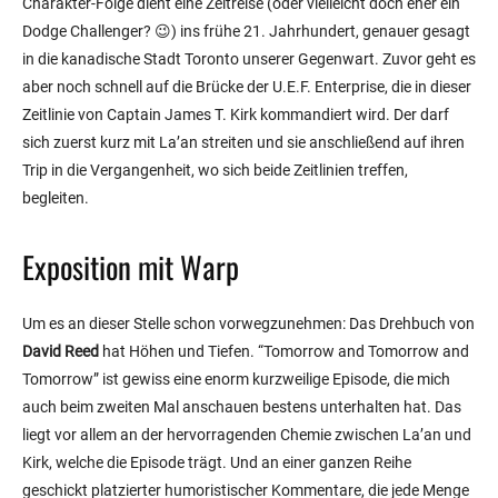
Charakter-Folge dient eine Zeitreise (oder vielleicht doch eher ein
Dodge Challenger? 😉) ins frühe 21. Jahrhundert, genauer gesagt
in die kanadische Stadt Toronto unserer Gegenwart. Zuvor geht es
aber noch schnell auf die Brücke der U.E.F. Enterprise, die in dieser
Zeitlinie von Captain James T. Kirk kommandiert wird. Der darf
sich zuerst kurz mit La’an streiten und sie anschließend auf ihren
Trip in die Vergangenheit, wo sich beide Zeitlinien treffen,
begleiten.
Exposition mit Warp
Um es an dieser Stelle schon vorwegzunehmen: Das Drehbuch von
David Reed
hat Höhen und Tiefen. “Tomorrow and Tomorrow and
Tomorrow” ist gewiss eine enorm kurzweilige Episode, die mich
auch beim zweiten Mal anschauen bestens unterhalten hat. Das
liegt vor allem an der hervorragenden Chemie zwischen La’an und
Kirk, welche die Episode trägt. Und an einer ganzen Reihe
geschickt platzierter humoristischer Kommentare, die jede Menge