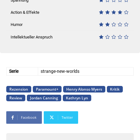
Spannung
Action & Effekte
Humor
Intellektueller Anspruch
Serie
strange-new-worlds
Rezension
Paramount+
Henry Alonso Myers
Kritik
Review
Jordan Canning
Kathryn Lyn
Facebook
Twitter