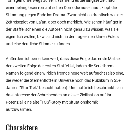
Tonlagen unterwegs zu sein. Während es die längste Zeit nach
einer belanglosen romantischen Komödie ausschaut, kippt die
Stimmung gegen Ende ins Drama. Zwar nicht so drastisch wie der
Zeitreiseplot von La’an, aber doch merklich. Wie schon häufiger in
der Staffel scheinen die Autoren nicht genau zu wissen, was sie
eigentlich wollen, bzw. sind nicht in der Lage einen klaren Fokus
und eine deutliche Stimme zu finden.
Außerdem ist bemerkenswert, dass diese Folge das erste Mal seit
der zweiten Folge der ersten Staffel ist, indem die Serie ihrem
Namen folgend eine wirklich fremde neue Welt aufsucht (also eine,
die weder die Sternenflotte in Universe noch das Publikum in 55+
Jahren “Star Trek” besucht haben). Und natürlich beschränkt sich
das Interesse der Schreibenden an dieser Zivilisation auf ihr
Potenzial, eine alte “TOS”-Story mit Situationskomik
aufzuwärmen.
Charaktere