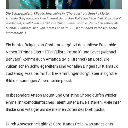
Die Schauspielerin Mia Kirshner kehrt in “Charades” als Spocks Mutter
Amanda Grayson zurück und nimmt damit ihre Rolle aus “Star Trek: Discovery”
wieder auf; zuletzt war sie 2019 in “Such Sweet Sorrow, Part 2” zu sehen, als
Michael Burnham sich von ihrem Leben im 23. Jahrhundert verabschiedete.
(Paramount+)
Ein bunter Reigen von Gaststars ergänzt das übliche Ensemble.
Neben T’Prings Eltern T’Pril (Ellora Patnaik) und Sevet (Michael
Benyaer) kommt auch Amanda (Mia Kirshner) an Bord. Die
vulkanischen Schwiegereltern sind vor allen Dingen für Klamauk
zuständig, was bei mir für Beklemmungen sorgt, aber ins grobe
Bild der sonstigen Albernheiten passt.
Insbesondere Anson Mount und Christine Chong dürfen wieder
einmal ihr komödiantisches Talent unter Beweis stellen. Viele ihrer
Blicke sind witziger als die meisten Zoten des Drehbuchs.
Durch Abwesenheit glänzt Carol Kanes Pelia, was angesichts