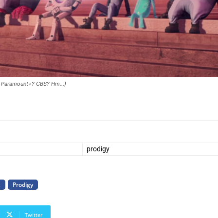
ix? Paramount+? CBS? Hm…)
prodigy
x
Prodigy
Twitter