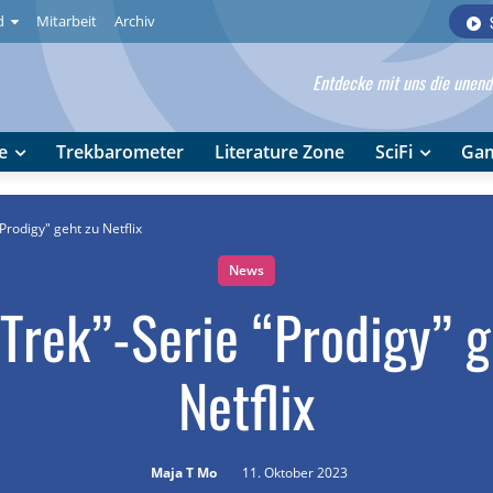
d
Mitarbeit
Archiv
Entdecke mit uns die unendl
e
Trekbarometer
Literature Zone
SciFi
Ga
Prodigy" geht zu Netflix
News
 Trek”-Serie “Prodigy” g
Netflix
Maja T Mo
11. Oktober 2023