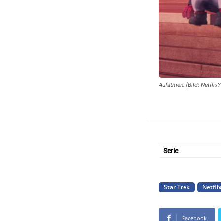
Aufatmen! (Bild: Netfl
Serie
Star Trek
Netfli
Facebook