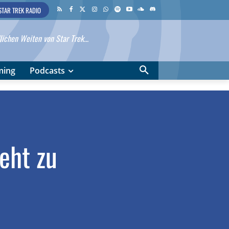
STAR TREK RADIO
ichen Weiten von Star Trek...
ming
Podcasts
eht zu