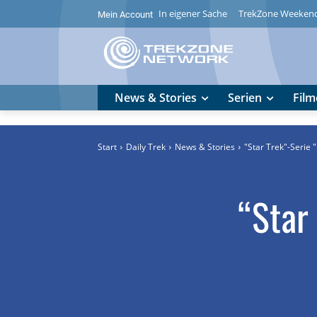
In eigener Sache
TrekZone Weeken
Mein Account
News & Stories
Serien
Film
Start
Daily Trek
News & Stories
"Star Trek"-Serie "
“Star