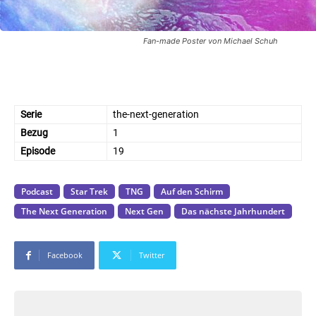
Fan-made Poster von Michael Schuh
Serie
the-next-generation
Bezug
1
Episode
19
Podcast
Star Trek
TNG
Auf den Schirm
The Next Generation
Next Gen
Das nächste Jahrhundert
Facebook
Twitter