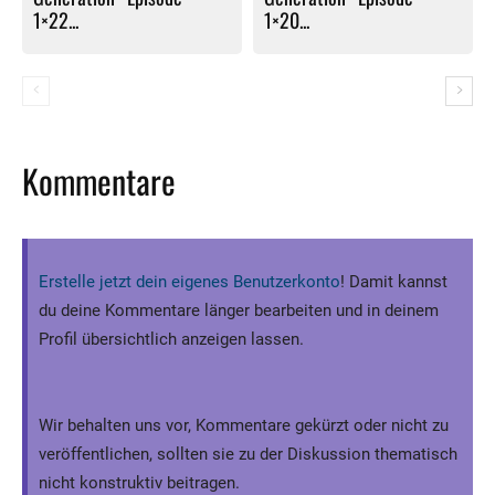
1×22...
1×20...
Kommentare
Erstelle jetzt dein eigenes Benutzerkonto
! Damit kannst
du deine Kommentare länger bearbeiten und in deinem
Profil übersichtlich anzeigen lassen.
Wir behalten uns vor, Kommentare gekürzt oder nicht zu
veröffentlichen, sollten sie zu der Diskussion thematisch
nicht konstruktiv beitragen.