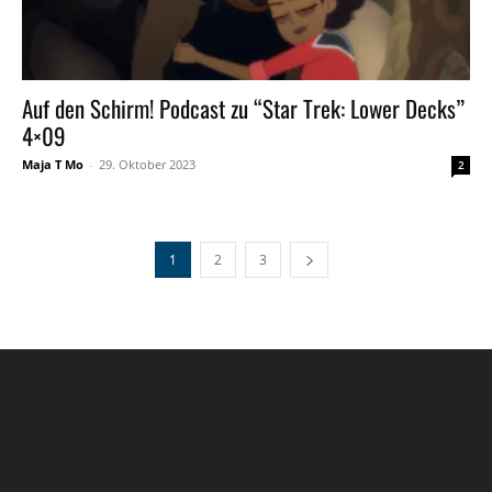
Auf den Schirm! Podcast zu “Star Trek: Lower Decks”
4×09
Maja T Mo
-
29. Oktober 2023
2
1
2
3