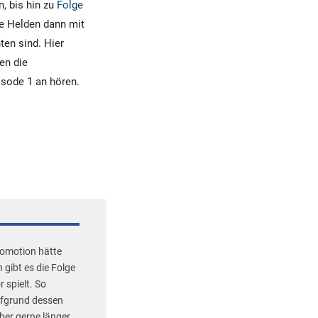
n, bis hin zu
Folge
ie Helden dann mit
ten sind. Hier
en die
isode 1 an hören.
romotion hätte
 gibt es die Folge
r spielt. So
ufgrund dessen
ber gerne länger