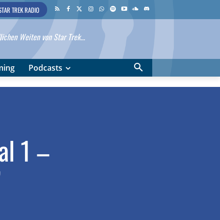
STAR TREK RADIO
ichen Weiten von Star Trek...
ming
Podcasts
al 1 –
”