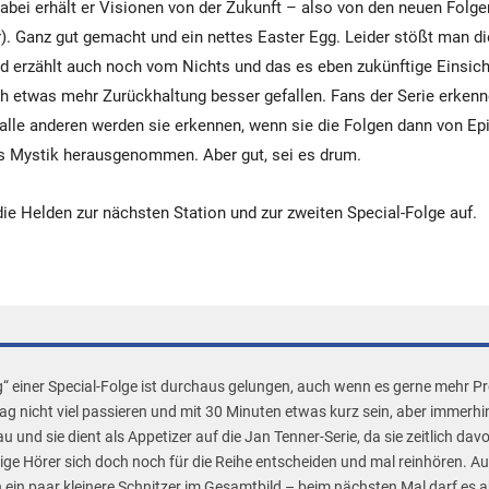
Dabei erhält er Visionen von der Zukunft – also von den neuen Folge
). Ganz gut gemacht und ein nettes Easter Egg. Leider stößt man d
d erzählt auch noch vom Nichts und das es eben zukünftige Einsich
ch etwas mehr Zurückhaltung besser gefallen. Fans der Serie erkenn
alle anderen werden sie erkennen, wenn sie die Folgen dann von Ep
s Mystik herausgenommen. Aber gut, sei es drum.
e Helden zur nächsten Station und zur zweiten Special-Folge auf.
“ einer Special-Folge ist durchaus gelungen, auch wenn es gerne mehr P
g nicht viel passieren und mit 30 Minuten etwas kurz sein, aber immerhin
u und sie dient als Appetizer auf die Jan Tenner-Serie, da sie zeitlich davo
ge Hörer sich doch noch für die Reihe entscheiden und mal reinhören. A
 ein paar kleinere Schnitzer im Gesamtbild – beim nächsten Mal darf es a