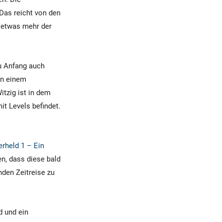
 Das reicht von den
h etwas mehr der
zu Anfang auch
 in einem
tzig ist in dem
t Levels befindet.
rheld 1 – Ein
en, dass diese bald
nden Zeitreise zu
d und ein