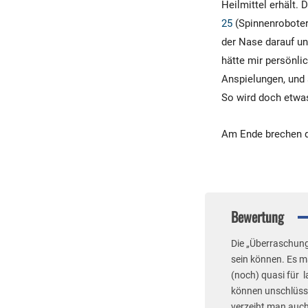
Heilmittel erhält. 
25
(Spinnenroboter
der Nase darauf un
hätte mir persönli
Anspielungen, und 
So wird doch etwa
Am Ende brechen di
Bewertung
Die „Überraschung
sein können. Es ma
(noch) quasi für la
können unschlüssi
verzeiht man auch