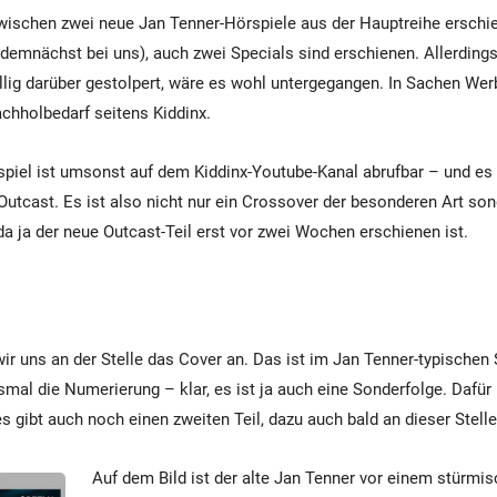
zwischen zwei neue Jan Tenner-Hörspiele aus der Hauptreihe erschi
demnächst bei uns), auch zwei Specials sind erschienen. Allerdings 
ällig darüber gestolpert, wäre es wohl untergegangen. In Sachen Wer
chholbedarf seitens Kiddinx.
piel ist umsonst auf dem Kiddinx-Youtube-Kanal abrufbar – und es
Outcast. Es ist also nicht nur ein Crossover der besonderen Art son
a ja der neue Outcast-Teil erst vor zwei Wochen erschienen ist.
r uns an der Stelle das Cover an. Das ist im Jan Tenner-typischen S
esmal die Numerierung – klar, es ist ja auch eine Sonderfolge. Dafür
(es gibt auch noch einen zweiten Teil, dazu auch bald an dieser Stell
Auf dem Bild ist der alte Jan Tenner vor einem stürm