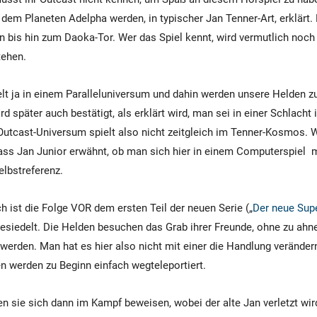
dem Planeten Adelpha werden, in typischer Jan Tenner-Art, erklärt.
n bis hin zum Daoka-Tor. Wer das Spiel kennt, wird vermutlich noc
tehen.
elt ja in einem Paralleluniversum und dahin werden unsere Helden 
ird später auch bestätigt, als erklärt wird, man sei in einer Schlacht
utcast-Universum spielt also nicht zeitgleich im Tenner-Kosmos. Wi
s Jan Junior erwähnt, ob man sich hier in einem Computerspiel mi
elbstreferenz.
 ist die Folge VOR dem ersten Teil der neuen Serie („
Der neue Supe
gesiedelt. Die Helden besuchen das Grab ihrer Freunde, ohne zu ahn
werden. Man hat es hier also nicht mit einer die Handlung veränder
en werden zu Beginn einfach wegteleportiert.
 sie sich dann im Kampf beweisen, wobei der alte Jan verletzt wir