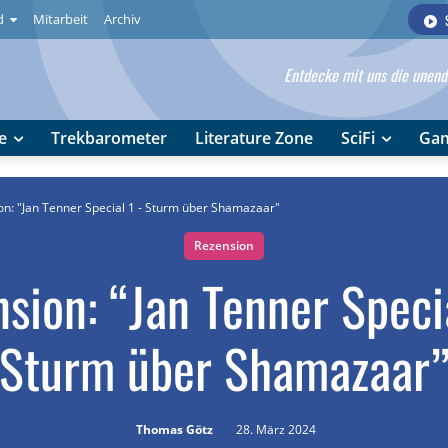
d
Mitarbeit
Archiv
Entdecke mit uns die unendl
e
Trekbarometer
Literature Zone
SciFi
Ga
on: "Jan Tenner Special 1 - Sturm über Shamazaar"
Rezension
sion: “Jan Tenner Speci
Sturm über Shamazaar
Thomas Götz
28. März 2024