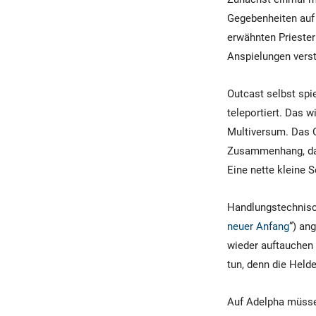
Gegebenheiten auf 
erwähnten Priester
Anspielungen vers
Outcast selbst spi
teleportiert. Das w
Multiversum. Das O
Zusammenhang, das
Eine nette kleine S
Handlungstechnisch
neuer Anfang
“) an
wieder auftauchen 
tun, denn die Held
Auf Adelpha müssen