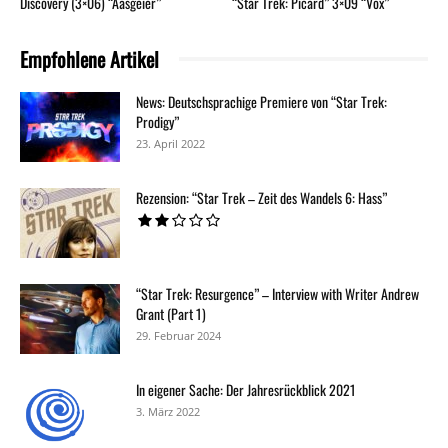
Discovery (3×06) “Aasgeier”
“Star Trek: Picard” 3×09 “Võx”
Empfohlene Artikel
News: Deutschsprachige Premiere von “Star Trek:
Prodigy”
23. April 2022
Rezension: “Star Trek – Zeit des Wandels 6: Hass”
“Star Trek: Resurgence” – Interview with Writer Andrew
Grant (Part 1)
29. Februar 2024
In eigener Sache: Der Jahresrückblick 2021
3. März 2022