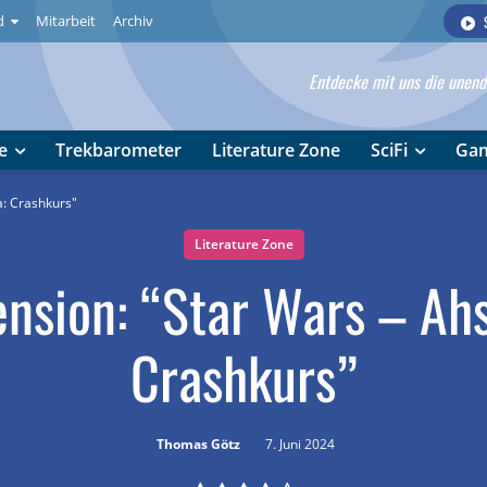
d
Mitarbeit
Archiv
Entdecke mit uns die unendl
e
Trekbarometer
Literature Zone
SciFi
Ga
a: Crashkurs"
Literature Zone
nsion: “Star Wars – Ah
Crashkurs”
Thomas Götz
7. Juni 2024