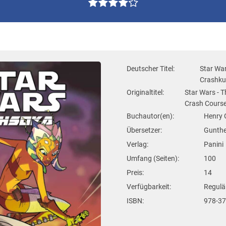
Deutscher Titel:
Star War
Crashku
Originaltitel:
Star Wars - T
Crash Course
Buchautor(en):
Henry 
Übersetzer:
Gunthe
Verlag:
Panini
Umfang (Seiten):
100
Preis:
14
Verfügbarkeit:
Regulär
ISBN:
978-3