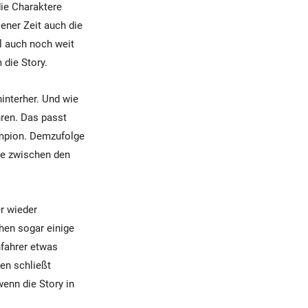
die Charaktere
jener Zeit auch die
l auch noch weit
 die Story.
interher. Und wie
hren. Das passt
ampion. Demzufolge
de zwischen den
er wieder
chen sogar einige
nfahrer etwas
en schließt
enn die Story in