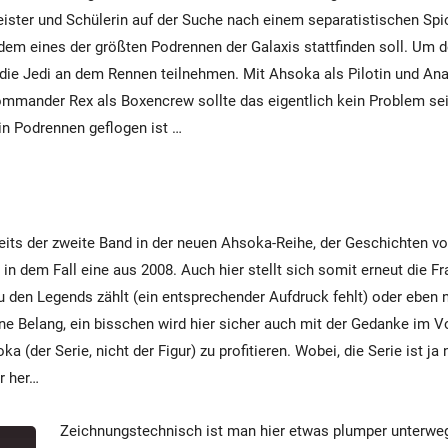
ister und Schülerin auf der Suche nach einem separatistischen Spio
dem eines der größten Podrennen der Galaxis stattfinden soll. Um 
die Jedi an dem Rennen teilnehmen. Mit Ahsoka als Pilotin und An
mmander Rex als Boxencrew sollte das eigentlich kein Problem sein
n Podrennen geflogen ist …
reits der zweite Band in der neuen Ahsoka-Reihe, der Geschichten vo
 in dem Fall eine aus 2008. Auch hier stellt sich somit erneut die Fr
 den Legends zählt (ein entsprechender Aufdruck fehlt) oder eben nic
e Belang, ein bisschen wird hier sicher auch mit der Gedanke im V
(der Serie, nicht der Figur) zu profitieren. Wobei, die Serie ist j
r her…
Zeichnungstechnisch ist man hier etwas plumper unterweg