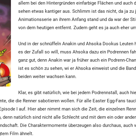
allem bei den Hintergründen einfarbige Flächen und auch 
sehen etwas kantiger aus. Schlimm ist das nicht, da ja zu 
Animationsserie an ihrem Anfang stand und da war der Sti
von dem heutigen entfernt. Zudem geht es ja auch eher um
Und in der schnüffeln Anakin und Ahsoka Dookus Leuten h
es der Zufall so will, muss Ahsoka dazu ein Podrennen fa
ganz gut, denn Anakin war ja früher auch ein Podrenn-Ch
ist es schön zu sehen, wi er Ahsoka einweist und die Ban
beiden weiter wachsen kann.
Klar, es gibt natürlich, wie bei jedem Podrennstall, auch hi
nte, die die Renner sabotieren wollen. Für alle Easter Egg-Fans tau
Episode I auf. Hier aber nimmt man sich die Zeit, die einzelnen Ren
 denn natürlich sind nicht alle Schlecht und mit dem ein oder ander
ndschaft. Die Charaktermomente überzeugen also durchaus, auch w
tem Film ähnelt.