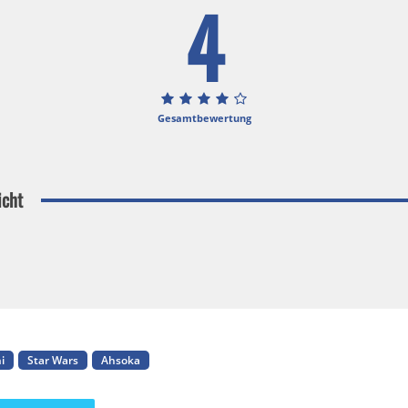
4
Gesamtbewertung
icht
i
Star Wars
Ahsoka