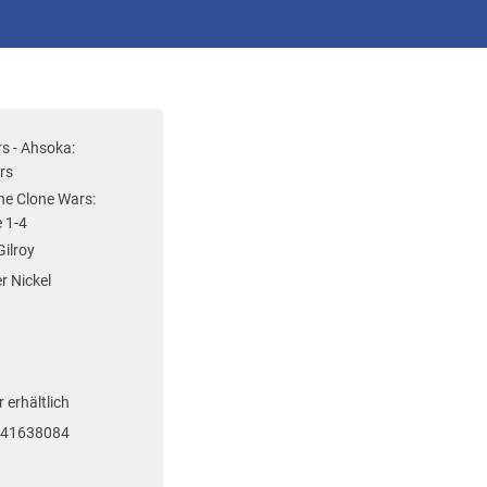
s - Ahsoka:
rs
he Clone Wars:
 1-4
Gilroy
r Nickel
 erhältlich
741638084