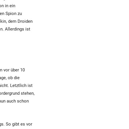
n in ein
den Spion zu
akin, dem Droiden
. Allerdings ist
n vor über 10
age, ob die
ht. Letztlich ist
ordergrund stehen,
a nun auch schon
s. So gibt es vor