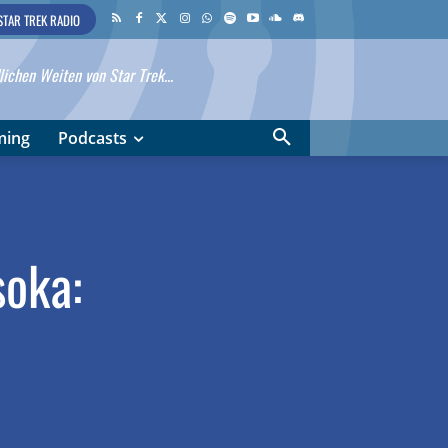
STAR TREK RADIO
ichen Weiten von Star Trek...
ming
Podcasts
soka: