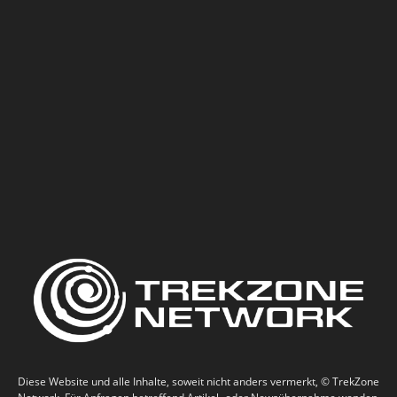
Diese Website und alle Inhalte, soweit nicht anders vermerkt, © TrekZone