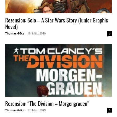
Rezension: Solo – A Star Wars Story (Junior Graphic
Novel)
Thomas Götz
-
18. März 2019
0
Rezension: “The Division – Morgengrauen”
Thomas Götz
-
17. März 2019
0