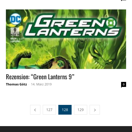
Rezension: “Green Lanterns 9”
Thomas Götz
-
14. März 2019
0
127
128
129