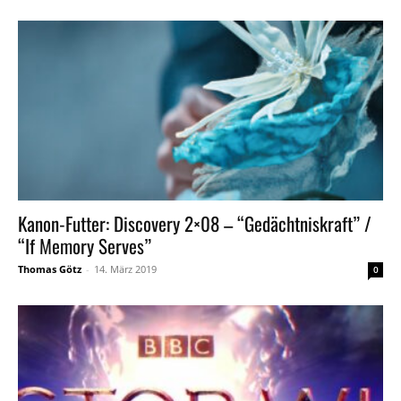
Kanon-Futter: Discovery 2×08 – “Gedächtniskraft” /
“If Memory Serves”
Thomas Götz
-
14. März 2019
0