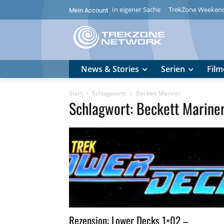
In eigener Sache
TrekZone Weeken
Mein Account
News & Stories
Serien
Film
Start
Schlagworte
Beckett Mariner
Schlagwort: Beckett Marine
Rezension: Lower Decks 1×02 –