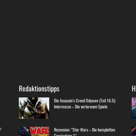
Redaktionstipps
H
Die Assassin’s Creed Odyssee (Teil 16.5):
Intermezzo – Die verlorenen Spiele
d
Rezension: “Star Wars – Die kompletten
Comicstrips 1”