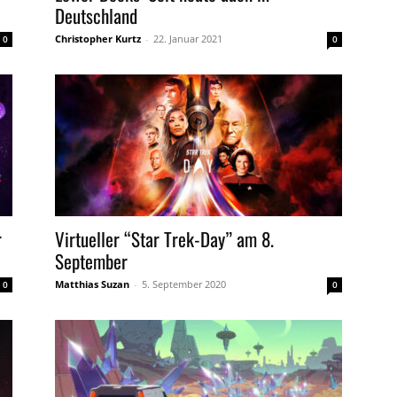
Deutschland
Christopher Kurtz
-
22. Januar 2021
0
0
r
Virtueller “Star Trek-Day” am 8.
September
Matthias Suzan
-
5. September 2020
0
0