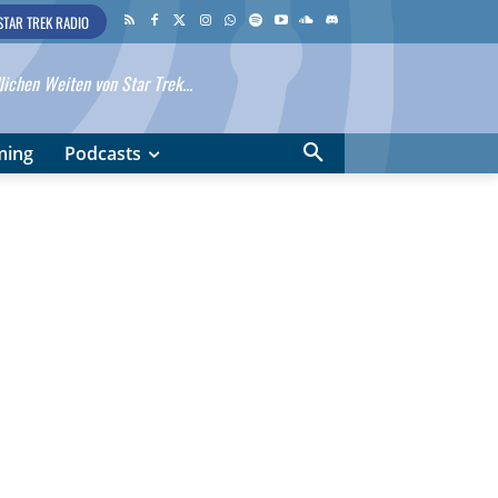
STAR TREK RADIO
ichen Weiten von Star Trek...
ming
Podcasts