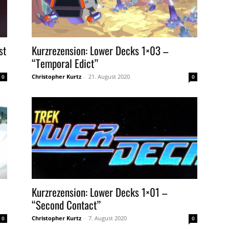
st
Kurzrezension: Lower Decks 1×03 –
“Temporal Edict”
Christopher Kurtz
-
21. August 2020
0
0
Kurzrezension: Lower Decks 1×01 –
“Second Contact”
Christopher Kurtz
-
7. August 2020
0
0