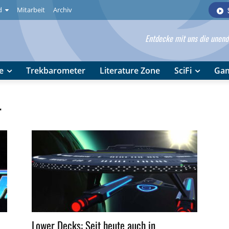
d
Mitarbeit
Archiv
Entdecke mit uns die unendl
e
Trekbarometer
Literature Zone
SciFi
Ga
r
Lower Decks: Seit heute auch in