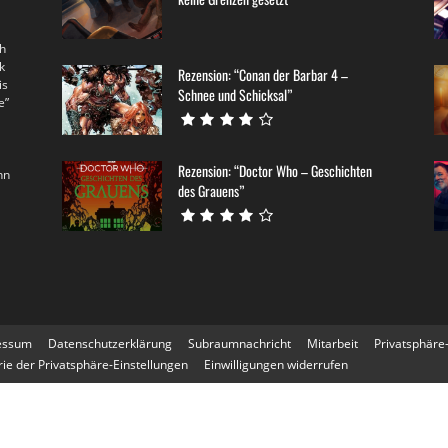
th
k
Rezension: “Conan der Barbar 4 –
is
Schnee und Schicksal”
e”
Rezension: “Doctor Who – Geschichten
nn
des Grauens”
essum
Datenschutzerklärung
Subraumnachricht
Mitarbeit
Privatsphäre
rie der Privatsphäre-Einstellungen
Einwilligungen widerrufen