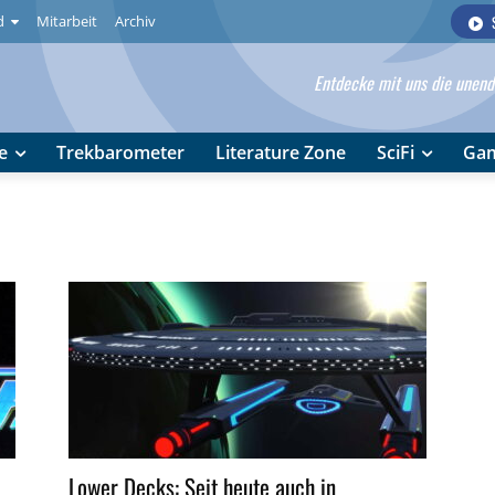
d
Mitarbeit
Archiv
Entdecke mit uns die unendl
e
Trekbarometer
Literature Zone
SciFi
Ga
Lower Decks: Seit heute auch in