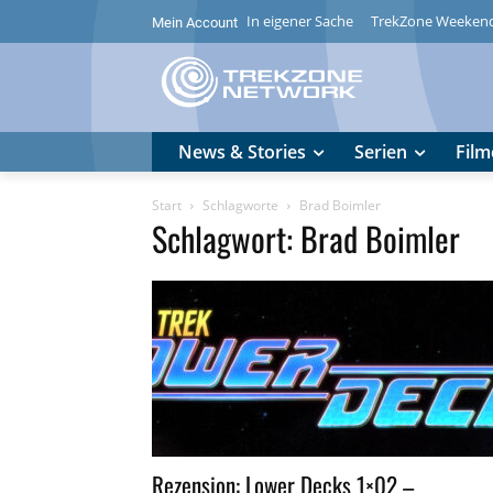
In eigener Sache
TrekZone Weeken
Mein Account
News & Stories
Serien
Film
Start
Schlagworte
Brad Boimler
Schlagwort: Brad Boimler
Rezension: Lower Decks 1×02 –