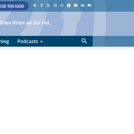
STAR TREK RADIO
ichen Weiten von Star Trek...
ming
Podcasts