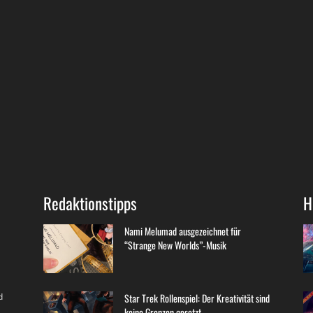
Redaktionstipps
H
Nami Melumad ausgezeichnet für
“Strange New Worlds”-Musik
d
Star Trek Rollenspiel: Der Kreativität sind
keine Grenzen gesetzt