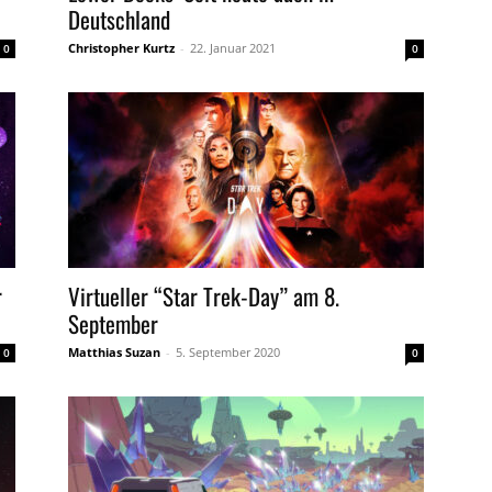
Deutschland
Christopher Kurtz
-
22. Januar 2021
0
0
r
Virtueller “Star Trek-Day” am 8.
September
Matthias Suzan
-
5. September 2020
0
0