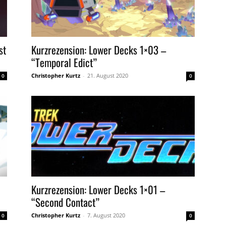
st
Kurzrezension: Lower Decks 1×03 –
“Temporal Edict”
Christopher Kurtz
-
21. August 2020
0
0
Kurzrezension: Lower Decks 1×01 –
“Second Contact”
Christopher Kurtz
-
7. August 2020
0
0