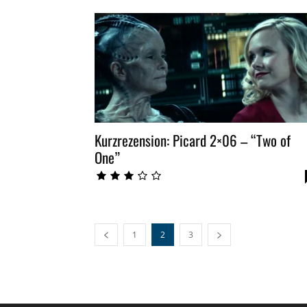
Kurzrezension: Picard 2×06 – “Two of
One”
1
2
3