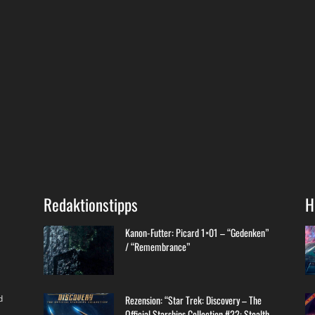
Redaktionstipps
H
Kanon-Futter: Picard 1×01 – “Gedenken”
/ “Remembrance”
d
Rezension: “Star Trek: Discovery – The
Official Starships Collection #22: Stealth