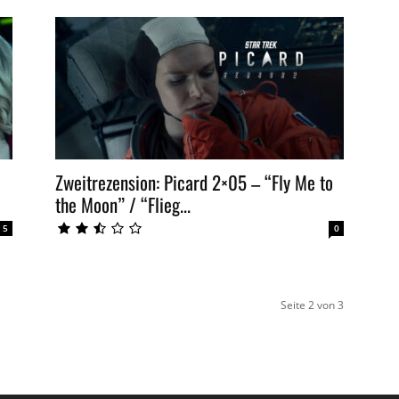
Zweitrezension: Picard 2×05 – “Fly Me to
the Moon” / “Flieg...
5
0
Seite 2 von 3