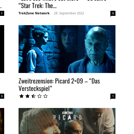
.
“Star Trek: The...
TrekZone Network
-
28. September 2022
1
0
Zweitrezension: Picard 2×09 – “Das
Versteckspiel”
3
1