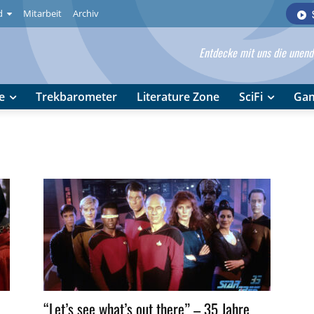
d
Mitarbeit
Archiv
Entdecke mit uns die unendl
e
Trekbarometer
Literature Zone
SciFi
Ga
“Let’s see what’s out there” – 35 Jahre