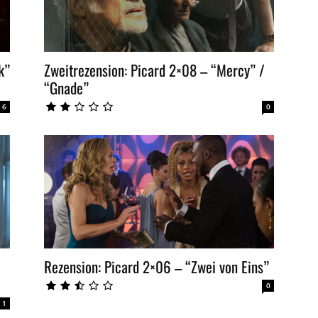
k”
Zweitrezension: Picard 2×08 – “Mercy” /
“Gnade”
6
0
Rezension: Picard 2×06 – “Zwei von Eins”
0
1