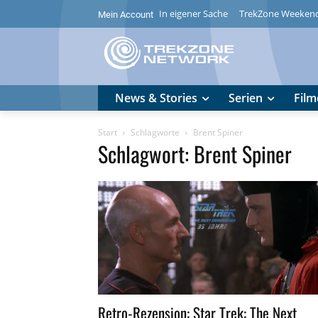
In eigener Sache
TrekZone Weeken
Mein Account
News & Stories
Serien
Film
Start
Schlagworte
Brent Spiner
Schlagwort: Brent Spiner
Retro-Rezension: Star Trek: The Next