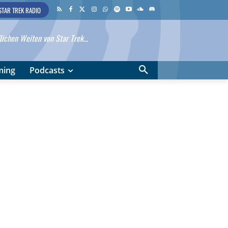
STAR TREK RADIO
ichen Weiten von Star Trek...
ming
Podcasts