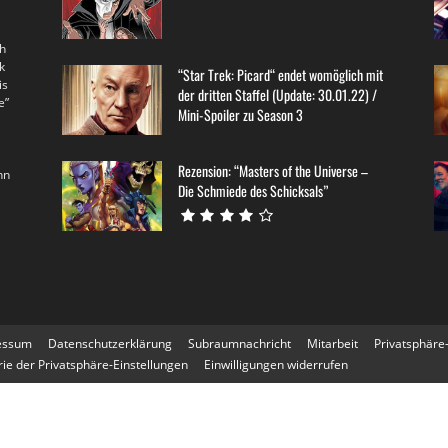
th
k
“Star Trek: Picard“ endet womöglich mit
is
der dritten Staffel (Update: 30.01.22) /
e”
Mini-Spoiler zu Season 3
Rezension: “Masters of the Universe –
nn
Die Schmiede des Schicksals”
essum
Datenschutzerklärung
Subraumnachricht
Mitarbeit
Privatsphäre
rie der Privatsphäre-Einstellungen
Einwilligungen widerrufen