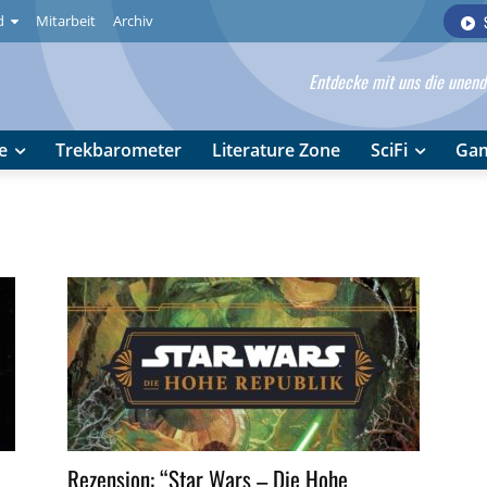
d
Mitarbeit
Archiv
Entdecke mit uns die unendl
e
Trekbarometer
Literature Zone
SciFi
Ga
Rezension: “Star Wars – Die Hohe