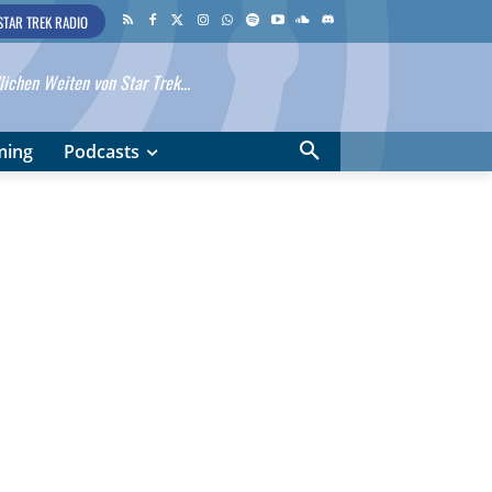
STAR TREK RADIO
ichen Weiten von Star Trek...
ming
Podcasts