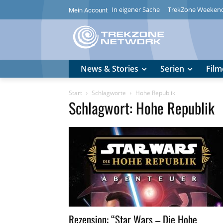
In eigener Sache
TrekZone Weeken
Mein Account
News & Stories
Serien
Film
Start
Schlagworte
Hohe Republik
Schlagwort: Hohe Republik
Rezension: “Star Wars – Die Hohe