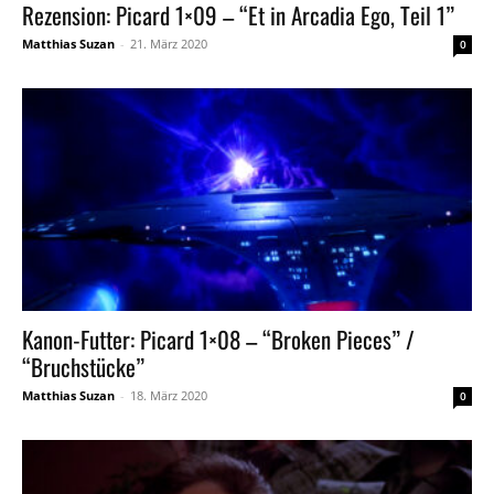
Rezension: Picard 1×09 – “Et in Arcadia Ego, Teil 1”
Matthias Suzan
-
21. März 2020
0
Kanon-Futter: Picard 1×08 – “Broken Pieces” /
“Bruchstücke”
Matthias Suzan
-
18. März 2020
0