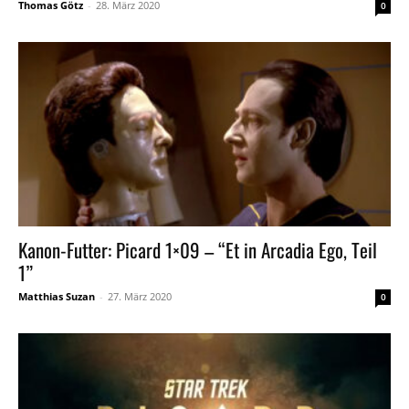
Thomas Götz
-
28. März 2020
0
Kanon-Futter: Picard 1×09 – “Et in Arcadia Ego, Teil
1”
Matthias Suzan
-
27. März 2020
0