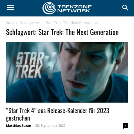
Start
Schlagworte
Star Trek: The Next Generation
Schlagwort: Star Trek: The Next Generation
“Star Trek 4” aus Release-Kalender für 2023
gestrichen
Matthias Suzan
-
28. September 2022
4