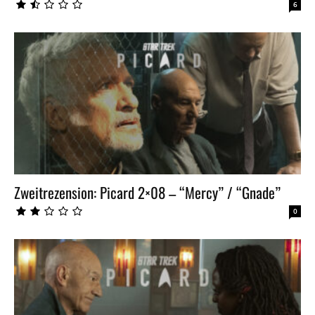
6
Zweitrezension: Picard 2×08 – “Mercy” / “Gnade”
0