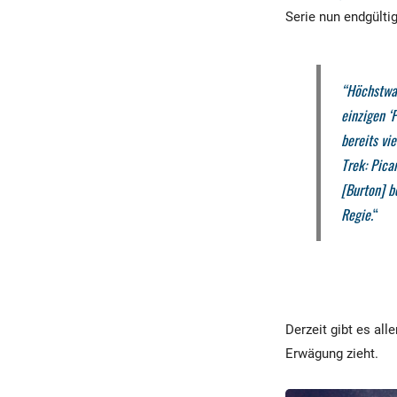
Serie nun endgülti
“Höchstwah
einzigen ‘
bereits vi
Trek: Pica
[Burton] b
Regie.
“
Derzeit gibt es all
Erwägung zieht.