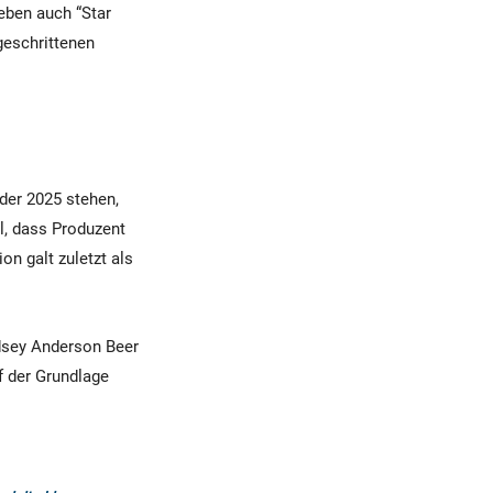
eben auch “Star
tgeschrittenen
der 2025 stehen,
ll, dass Produzent
n galt zuletzt als
dsey Anderson Beer
f der Grundlage