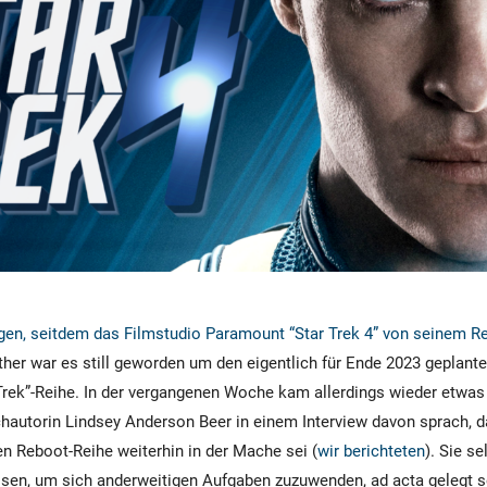
ngen, seitdem das Filmstudio Paramount “Star Trek 4” von seinem R
ther war es still geworden um den eigentlich für Ende 2023 geplante
 Trek”-Reihe. In der vergangenen Woche kam allerdings wieder etwa
hautorin Lindsey Anderson Beer in einem Interview davon sprach, da
en Reboot-Reihe weiterhin in der Mache sei (
wir berichteten
). Sie s
ssen, um sich anderweitigen Aufgaben zuzuwenden, ad acta gelegt s