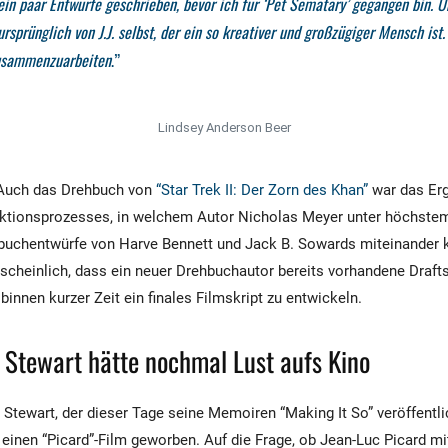
ein paar Entwürfe geschrieben, bevor ich für ‘Pet Sematary’ gegangen bin. U
rsprünglich von J.J. selbst, der ein so kreativer und großzügiger Mensch ist. 
usammenzuarbeiten
.”
Lindsey Anderson Beer
 Auch das Drehbuch von
“Star Trek II: Der Zorn des Khan”
war das Erg
ktionsprozesses, in welchem Autor Nicholas Meyer unter höchstem
buchentwürfe von Harve Bennett und Jack B. Sowards miteinander k
scheinlich, dass ein neuer Drehbuchautor bereits vorhandene Draf
innen kurzer Zeit ein finales Filmskript zu entwickeln.
 Stewart hätte nochmal Lust aufs Kino
 Stewart, der dieser Tage seine Memoiren “Making It So” veröffentlic
r einen “Picard”-Film geworben. Auf die Frage, ob Jean-Luc Picard m