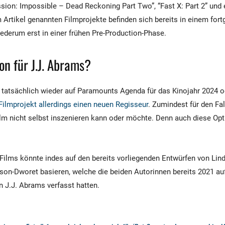
ssion: Impossible – Dead Reckoning Part Two”, “Fast X: Part 2” und 
m Artikel genannten Filmprojekte befinden sich bereits in einem for
iederum erst in einer frühen Pre-Production-Phase.
on für J.J. Abrams?
4” tatsächlich wieder auf Paramounts Agenda für das Kinojahr 2024 o
Filmprojekt allerdings einen neuen Regisseur
. Zumindest für den Fa
lm nicht selbst inszenieren kann oder möchte. Denn auch diese Optio
ilms könnte indes auf den bereits vorliegenden Entwürfen von Lin
on-Dworet basieren, welche die beiden Autorinnen bereits 2021 au
n J.J. Abrams verfasst hatten.