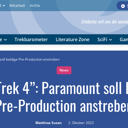
d
Mitarbeit
Archiv
Entdecke mit uns die unendl
e
Trekbarometer
Literature Zone
SciFi
Ga
soll baldige Pre-Production anstreben
News
Trek 4”: Paramount soll 
Pre-Production anstrebe
Matthias Suzan
2. Oktober 2023