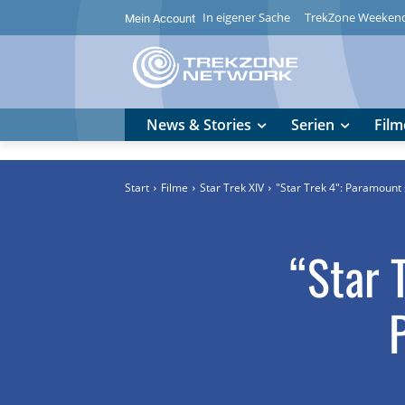
In eigener Sache
TrekZone Weeken
Mein Account
News & Stories
Serien
Film
Start
Filme
Star Trek XIV
"Star Trek 4": Paramount 
“Star 