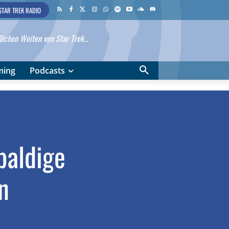
STAR TREK RADIO
ichen Weiten von Star Trek...
ming
Podcasts
baldige
n