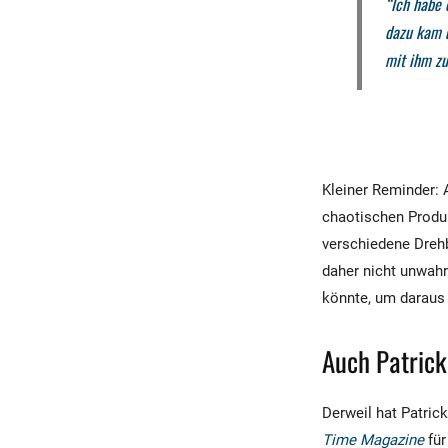
“Ich habe 
dazu kam u
mit ihm z
Kleiner Reminder:
chaotischen Produ
verschiedene Dreh
daher nicht unwahr
könnte, um daraus b
Auch Patrick
Derweil hat Patrick
Time Magazine
fü