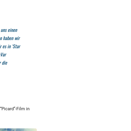
 uns einen
on haben wir
 es in ‘Star
eVar
r die
“Picard”-Film in