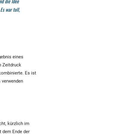
nd die Idee
Es war toll,
ebnis eines
 Zeitdruck
ombinierte. Es ist
ts verwenden
ht, kürzlich im
it dem Ende der