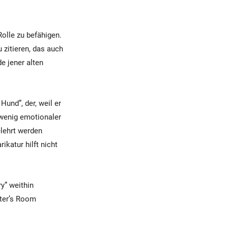
olle zu befähigen.
zitieren, das auch
e jener alten
Hund”, der, weil er
 wenig emotionaler
elehrt werden
katur hilft nicht
y” weithin
iter’s Room