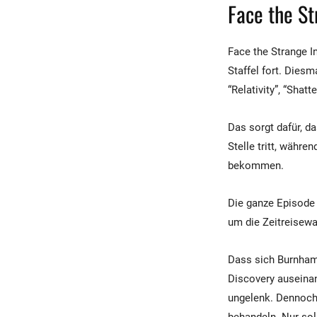
Face the S
Face the Strange I
Staffel fort. Diesm
“Relativity”, “Sha
Das sorgt dafür, d
Stelle tritt, währ
bekommen.
Die ganze Episode 
um die Zeitreisew
Dass sich Burnham
Discovery auseinan
ungelenk. Dennoch 