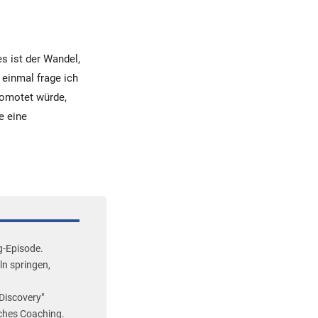
s ist der Wandel,
einmal frage ich
romotet würde,
e eine
g-Episode.
ln springen,
Discovery"
sches Coaching.