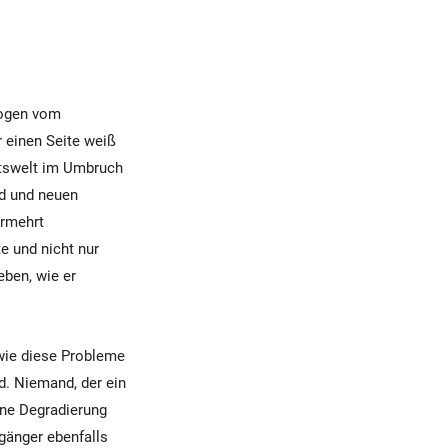
bogen vom
r einen Seite weiß
itswelt im Umbruch
ld und neuen
ermehrt
e und nicht nur
eben, wie er
 wie diese Probleme
d. Niemand, der ein
ine Degradierung
gänger ebenfalls