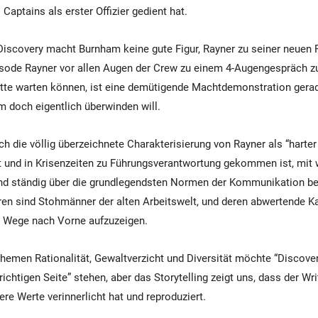
aptains als erster Offizier gedient hat.
iscovery macht Burnham keine gute Figur, Rayner zu seiner neuen R
ode Rayner vor allen Augen der Crew zu einem 4-Augengespräch zu 
tte warten können, ist eine demütigende Machtdemonstration gerad
m doch eigentlich überwinden will.
h die völlig überzeichnete Charakterisierung von Rayner als “harter 
t und in Krisenzeiten zu Führungsverantwortung gekommen ist, mit
 und ständig über die grundlegendsten Normen der Kommunikation b
en sind Stohmänner der alten Arbeitswelt, und deren abwertende Kari
e Wege nach Vorne aufzuzeigen.
hemen Rationalität, Gewaltverzicht und Diversität möchte “Discover
richtigen Seite” stehen, aber das Storytelling zeigt uns, dass der Wr
ere Werte verinnerlicht hat und reproduziert.