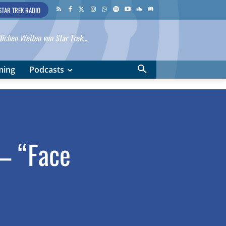
STAR TREK RADIO
ichen Weiten von Star Trek...
ming
Podcasts
 – “Face