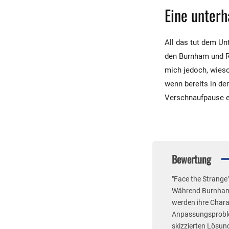
Eine unter
All das tut dem Un
den Burnham und Ra
mich jedoch, wieso
wenn bereits in de
Verschnaufpause e
Bewertung
"Face the Strange
Während Burnham u
werden ihre Chara
Anpassungsproblem
skizzierten Lösun