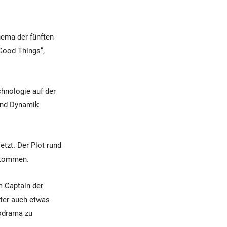
hema der fünften
 Good Things”,
chnologie auf der
 und Dynamik
etzt. Der Plot rund
ufkommen.
 Captain der
kter auch etwas
lodrama zu