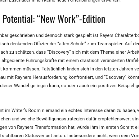
lten Zuschauer:innen keine neuen Offenbarungen erwarten.
 Potential: “New Work”-Edition
hbar geschrieben und dennoch stark gespielt ist Rayers Charakter
isch denkenden Offizier der “alten Schule” zum Teamspieler. Auf de
oach zu schätzen, dass “Discovery” sich mit dem Thema einer Arbe
m altgediente Führungskräfte mit einem drastisch veränderten Umfe
t kommen müssen. Tatsächlich finden sich in den letzten Jahren v
au mit Rayners Herausforderung konfrontiert, und “Dscovery” könnt
ieser Wandel gelingen kann, sondern auch ein positives Beispiel g
nt im Writer’s Room niemand ein echtes Interesse daran zu haben,
ssehen und welche Bewältigungsstrategien dafür empfehlenswert sin
gen von Rayners Transformation hat, würde ihm im ersten Schritt e
d sichtbaren Statusverlust antun. Insbesondere nicht, wenn sein Vor