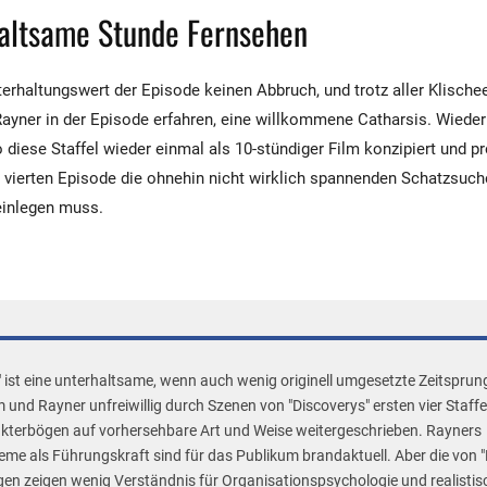
haltsame Stunde Fernsehen
terhaltungswert der Episode keinen Abbruch, und trotz aller Klischee
yner in der Episode erfahren, eine willkommene Catharsis. Wieder 
 diese Staffel wieder einmal als 10-stündiger Film konzipiert und p
r vierten Episode die ohnehin nicht wirklich spannenden Schatzsuch
inlegen muss.
" ist eine unterhaltsame, wenn auch wenig originell umgesetzte Zeitsprun
nd Rayner unfreiwillig durch Szenen von "Discoverys" ersten vier Staffe
kterbögen auf vorhersehbare Art und Weise weitergeschrieben. Rayners
e als Führungskraft sind für das Publikum brandaktuell. Aber die von "
gen zeigen wenig Verständnis für Organisationspsychologie und realisti