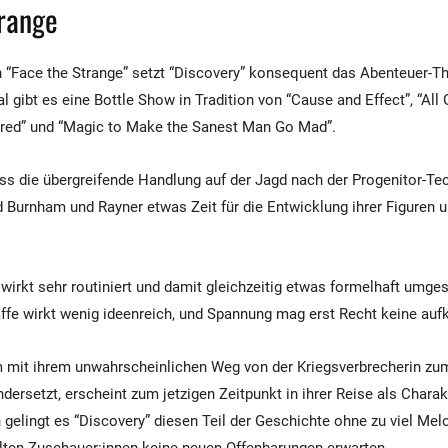
trange
n “Face the Strange” setzt “Discovery” konsequent das Abenteuer-T
al gibt es eine Bottle Show in Tradition von “Cause and Effect”, “All
ttered” und “Magic to Make the Sanest Man Go Mad”.
ass die übergreifende Handlung auf der Jagd nach der Progenitor-Te
end Burnham und Rayner etwas Zeit für die Entwicklung ihrer Figuren
wirkt sehr routiniert und damit gleichzeitig etwas formelhaft umges
affe wirkt wenig ideenreich, und Spannung mag erst Recht keine a
 mit ihrem unwahrscheinlichen Weg von der Kriegsverbrecherin zum
dersetzt, erscheint zum jetzigen Zeitpunkt in ihrer Reise als Chara
gelingt es “Discovery” diesen Teil der Geschichte ohne zu viel Me