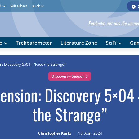
d
Mitarbeit
Archiv
Entdecke mit uns die unendl
e
Trekbarometer
Literature Zone
SciFi
Ga
n: Discovery 5x04 - "Face the Strange"
Discovery - Season 5
ension: Discovery 5×04
the Strange”
Christopher Kurtz
18. April 2024