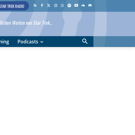
STAR TREK RADIO
ichen Weiten von Star Trek...
ming
Podcasts