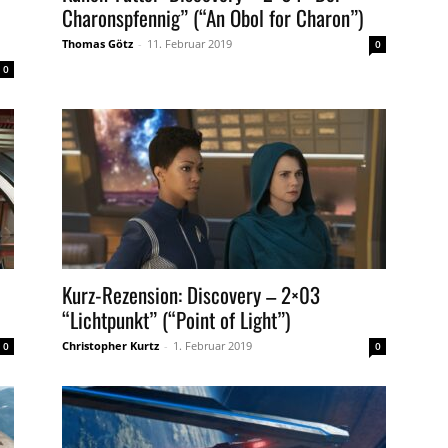
Charonspfennig” (“An Obol for Charon”)
Thomas Götz
-
11. Februar 2019
0
0
Kurz-Rezension: Discovery – 2×03
“Lichtpunkt” (“Point of Light”)
Christopher Kurtz
-
1. Februar 2019
0
0