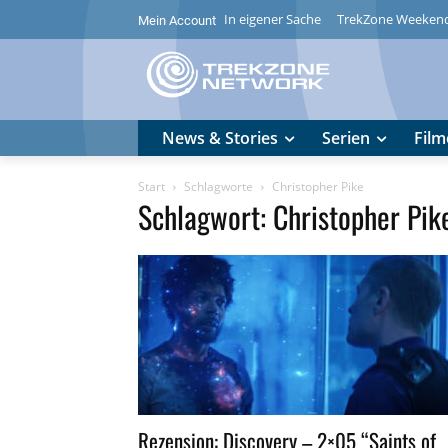
In eigener Sache
TrekZone Weeken
Mein Account
News & Stories
Serien
Film
Start
Schlagworte
Christopher Pike
Schlagwort: Christopher Pik
Rezension: Discovery – 2×05 “Saints of