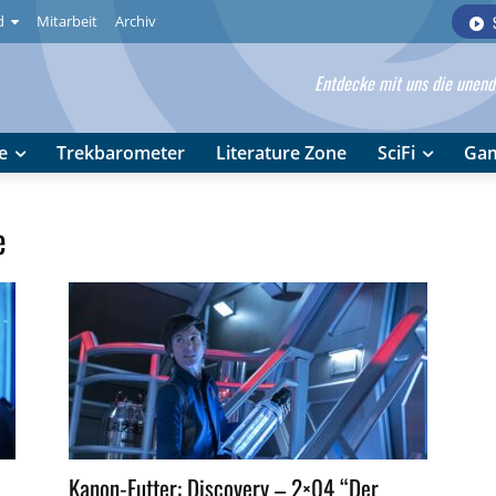
d
Mitarbeit
Archiv
Entdecke mit uns die unendl
e
Trekbarometer
Literature Zone
SciFi
Ga
e
Kanon-Futter: Discovery – 2×04 “Der