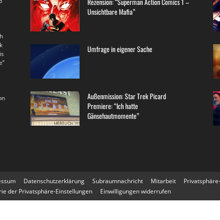
d
Rezension: “Superman Action Comics 1 –
Unsichtbare Mafia”
th
k
Umfrage in eigener Sache
is
e”
Außenmission: Star Trek Picard
nn
Premiere: “Ich hatte
Gänsehautmomente”
essum
Datenschutzerklärung
Subraumnachricht
Mitarbeit
Privatsphäre
rie der Privatsphäre-Einstellungen
Einwilligungen widerrufen