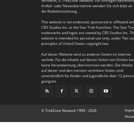
vermerkt, © TrekZone Network. Für Anfragen betreffen
Artikel- oder Newsübernahme wenden Sie sich bitte an
die Redaktionsleitung.
This website is not endorsed, sponsored or affiliated wi
CBS Studios Inc. or the Star Trek franchise. The Star Tre
trademarks and logos are owned by CBS Studios Inc. Th
website is intended for personal use only, under “fair us
principles of United States copyright law.
Auf dieser Website wird zu anderen Seiten im Internet
verlinkt. Für die Inhalte auf diesen Seiten von Dritten ka
keine Verantwortung übernommen werden. Die Inhalte
auf dieser und den meisten verlinkten Seiten sind
unverbindlich für Kinder und Jugendliche über 12 Jahren
geeignet.
Impr
© TrekZone Network 1999 - 2026
Histo