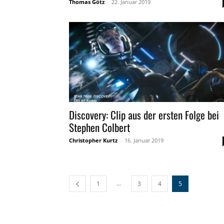
Thomas Götz
-
22. Januar 2019
Discovery: Clip aus der ersten Folge bei
Stephen Colbert
Christopher Kurtz
-
16. Januar 2019
...
1
3
4
5