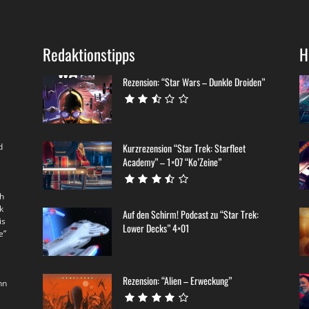
Redaktionstipps
H
Rezension: “Star Wars – Dunkle Droiden”
d
Kurzrezension “Star Trek: Starfleet
Academy” – 1×07 “Ko’Zeine”
th
k
Auf den Schirm! Podcast zu “Star Trek:
is
Lower Decks” 4×01
e”
Rezension: “Alien – Erweckung”
nn