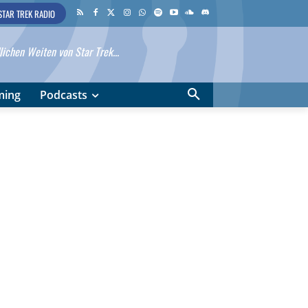
STAR TREK RADIO
ichen Weiten von Star Trek...
ming
Podcasts