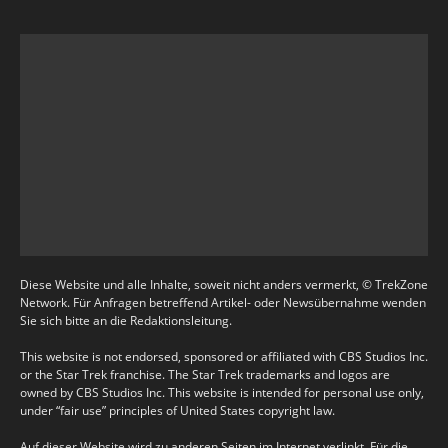
Diese Website und alle Inhalte, soweit nicht anders vermerkt, © TrekZone
Network. Für Anfragen betreffend Artikel- oder Newsübernahme wenden
Sie sich bitte an die Redaktionsleitung.
This website is not endorsed, sponsored or affiliated with CBS Studios Inc.
or the Star Trek franchise. The Star Trek trademarks and logos are
owned by CBS Studios Inc. This website is intended for personal use only,
under “fair use” principles of United States copyright law.
Auf dieser Website wird zu anderen Seiten im Internet verlinkt. Für die