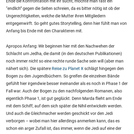
Ende die Konfrontation mit ihr sucht, möchte man fast ein
“endlich” gegen die Seiten schreien, da es bitter nötig ist ob der
Ungerechtigkeiten, welche die Mutter ihren Mitgliedern
entgegenwirft. So geht gutes Storytelling, denn hier fühlt man von
Anfang bis Ende mit den Charakteren mit.
Apropos Anfang: Wir beginnen hier mit den Nachwehen der
Schlacht um Jedha, die damit (in den deutschen Publikationen)
noch immer nicht so eine rechte runde Sache sein will (aber man
nähert sich). Die spätere
Reise zu Planet X
schlägt hingegen den
Bogen zu den Jugendbüchern. So greifen die einzelnen Bände
gefühlt hier irgendwie besser ineinander als es noch in Phase 1 der
Fall war. Auch der Bogen zu den nachfolgenden Romanen, also
eigentlich Phase 1, ist gut geglückt. Denn Marda flieht am Ende
mit dem Schiff, auf dem sich später die Nihil entwickeln werden.
Und auch die Gleichmacher werden geschickt vor den Jedi
verborgen – wobei man hier allerdings anmerken kann, das es
schon ein arger Zufall ist, das immer, wenn die Jedi auf eine der