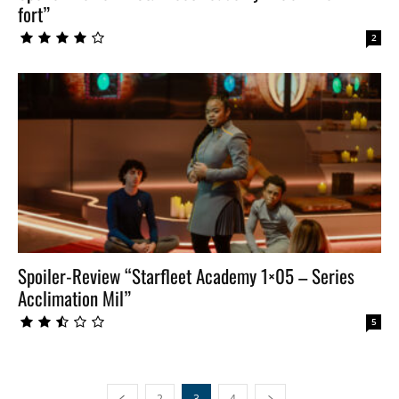
fort”
2
Spoiler-Review “Starfleet Academy 1×05 – Series
Acclimation Mil”
5
2
3
4