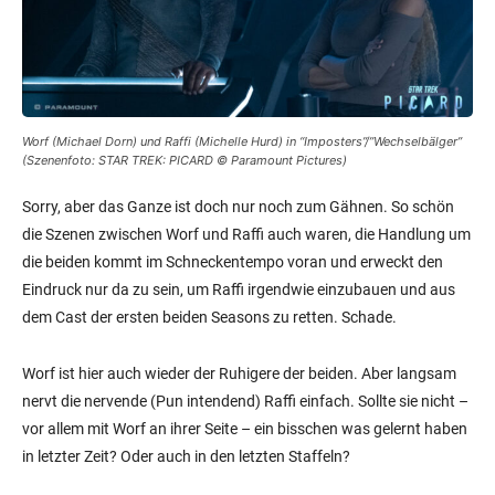
Worf (Michael Dorn) und Raffi (Michelle Hurd) in “Imposters”/”Wechselbälger”
(Szenenfoto: STAR TREK: PICARD © Paramount Pictures)
Sorry, aber das Ganze ist doch nur noch zum Gähnen. So schön
die Szenen zwischen Worf und Raffi auch waren, die Handlung um
die beiden kommt im Schneckentempo voran und erweckt den
Eindruck nur da zu sein, um Raffi irgendwie einzubauen und aus
dem Cast der ersten beiden Seasons zu retten. Schade.
Worf ist hier auch wieder der Ruhigere der beiden. Aber langsam
nervt die nervende (Pun intendend) Raffi einfach. Sollte sie nicht –
vor allem mit Worf an ihrer Seite – ein bisschen was gelernt haben
in letzter Zeit? Oder auch in den letzten Staffeln?