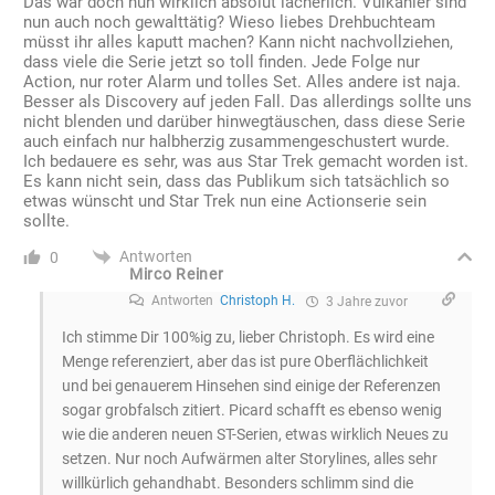
Das war doch nun wirklich absolut lächerlich. Vulkanier sind
nun auch noch gewalttätig? Wieso liebes Drehbuchteam
müsst ihr alles kaputt machen? Kann nicht nachvollziehen,
dass viele die Serie jetzt so toll finden. Jede Folge nur
Action, nur roter Alarm und tolles Set. Alles andere ist naja.
Besser als Discovery auf jeden Fall. Das allerdings sollte uns
nicht blenden und darüber hinwegtäuschen, dass diese Serie
auch einfach nur halbherzig zusammengeschustert wurde.
Ich bedauere es sehr, was aus Star Trek gemacht worden ist.
Es kann nicht sein, dass das Publikum sich tatsächlich so
etwas wünscht und Star Trek nun eine Actionserie sein
sollte.
Antworten
0
Mirco Reiner
Antworten
Christoph H.
3 Jahre zuvor
Ich stimme Dir 100%ig zu, lieber Christoph. Es wird eine
Menge referenziert, aber das ist pure Oberflächlichkeit
und bei genauerem Hinsehen sind einige der Referenzen
sogar grobfalsch zitiert. Picard schafft es ebenso wenig
wie die anderen neuen ST-Serien, etwas wirklich Neues zu
setzen. Nur noch Aufwärmen alter Storylines, alles sehr
willkürlich gehandhabt. Besonders schlimm sind die