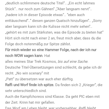
„deutlich schlimmere deutsche Titel“.. „Ein echt lahmes
Stück“.. nur noch zum Gähnen“ „”Aber langsam nervt“..
„hadere ich in dieser Episode etwas“.. “eben auch
enttäuschend“..“ diesen ganzen Quatsch hinzufügen“.. „Sorry
aber langsam kann ich die Kulisse nicht mehr sehen“..
„gehört es mit zum Stärksten, was die Episode zu bieten hat“
Hört sich nicht nach einer 2 an, freut mich aber, dass du die
Folge doch notenmäßg zur Spitze zählst.
Für mich wieder so eine Hammer Folge, nach der ich nur
noch WOW sagen kann
. Hat
alles meines Star Trek Kosmos,
bis auf eine Sache.
Deutsche Titel-Übersetzungen sind schlecht, da gebe ich dir
recht. „No win scenary“ mit
„Patt“ zu übersetzen war auch eher dürftig.
Raffi und Worf finde ich spitze.
Da finden sich 2 „Krieger“, die
sehr unterschiedlich sind.
Auch die Kampfchoreos sind Klasse. Da geht PIC eben mit
der Zeit. Krinn hat mir gefallen.
Das Worf am Leben bleibt, war vorhersehbar.
Raffi bleibt