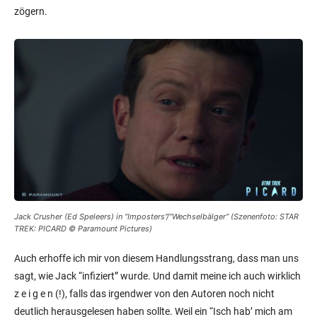
zögern.
Jack Crusher (Ed Speleers) in “Imposters”/”Wechselbälger” (Szenenfoto: STAR
TREK: PICARD © Paramount Pictures)
Auch erhoffe ich mir von diesem Handlungsstrang, dass man uns
sagt, wie Jack “infiziert” wurde. Und damit meine ich auch wirklich
z e i g e n (!), falls das irgendwer von den Autoren noch nicht
deutlich herausgelesen haben sollte. Weil ein “Isch hab’ mich am