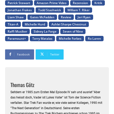
Patrick Stewart
Amazon Prime Video
Rezension
Kritik
Jonathan Frakes
Todd Stashwick
William T. Riker
Liam Shaw
Gates McFadden
Review
Jeri Ryan
Titan-A
Michelle Hurd
Ashlei Sharpe Chestnut
Raffi Musiker
Sidney La Forge
Seven of Nine
Paramount+
Terry Matalas
Michelle Forbes
Ro Laren
Facebook
Twitter
Thomas Götz
Seitdem er 1985 zum Ersten Mal Episode IV sah und ausrief "Aber
das heisst doch, Vader ist Lukes Vater" ist Tom der Science Fiction
verfallen. Star Trek Fan wurde er, wie viele seiner Kollegen, 1990 mit
"The Next Generation" in Deutschland. Seine ersten
Buchrezensionen zu Star Trek Büchern erschienen schon 1995 im