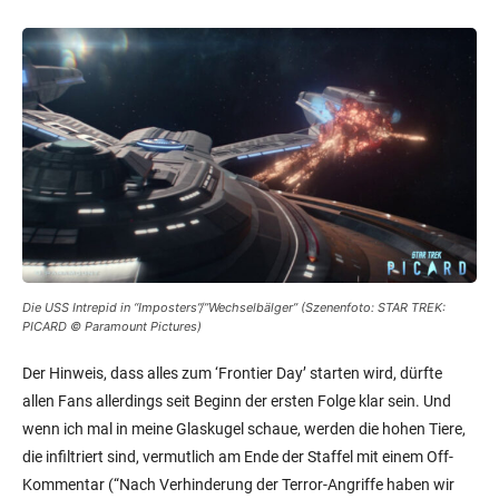
Die USS Intrepid in “Imposters”/”Wechselbälger” (Szenenfoto: STAR TREK:
PICARD © Paramount Pictures)
Der Hinweis, dass alles zum ‘Frontier Day’ starten wird, dürfte
allen Fans allerdings seit Beginn der ersten Folge klar sein. Und
wenn ich mal in meine Glaskugel schaue, werden die hohen Tiere,
die infiltriert sind, vermutlich am Ende der Staffel mit einem Off-
Kommentar (“Nach Verhinderung der Terror-Angriffe haben wir