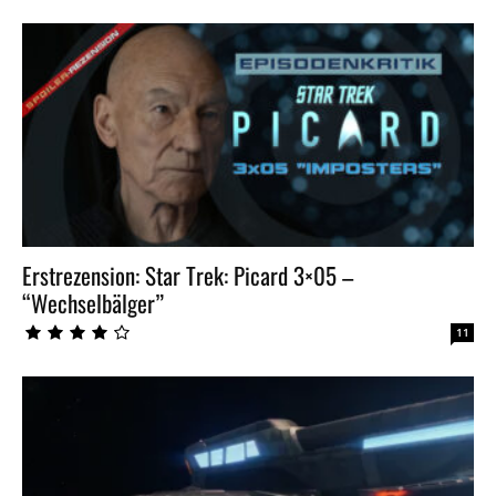
Erstrezension: Star Trek: Picard 3×05 –
“Wechselbälger”
11