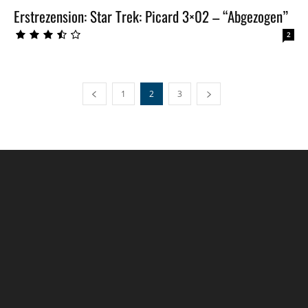
Erstrezension: Star Trek: Picard 3×02 – “Abgezogen”
2
1
2
3