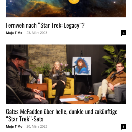
Fernweh nach “Star Trek: Legacy”?
Maja T Mo
-
23. März 2023
6
Gates McFadden über helle, dunkle und zukünftige
“Star Trek”-Sets
Maja T Mo
-
20. März 2023
6