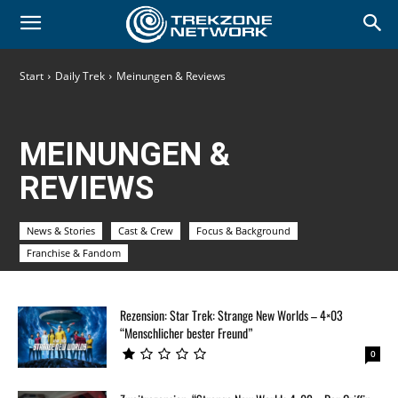
Start
Daily Trek
Meinungen & Reviews
MEINUNGEN &
REVIEWS
News & Stories
Cast & Crew
Focus & Background
Franchise & Fandom
Rezensionen, Kritiken & persönliche Einschätzungen
Rezension: Star Trek: Strange New Worlds – 4×03
“Menschlicher bester Freund”
0